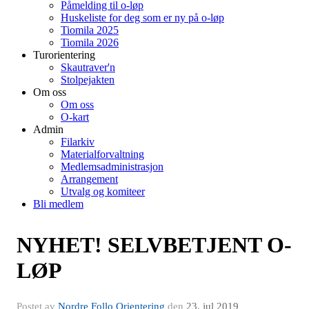
Påmelding til o-løp
Huskeliste for deg som er ny på o-løp
Tiomila 2025
Tiomila 2026
Turorientering
Skautraver'n
Stolpejakten
Om oss
Om oss
O-kart
Admin
Filarkiv
Materialforvaltning
Medlemsadministrasjon
Arrangement
Utvalg og komiteer
Bli medlem
NYHET! SELVBETJENT O-
LØP
Postet av
Nordre Follo Orientering
den
23. jul 2019