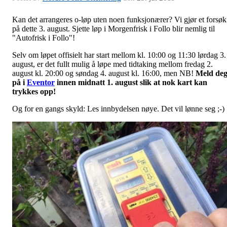
Kan det arrangeres o-løp uten noen funksjonærer? Vi gjør et forsøk
på dette 3. august. Sjette løp i Morgenfrisk i Follo blir nemlig til
"Autofrisk i Follo"!
Selv om løpet offisielt har start mellom kl. 10:00 og 11:30 lørdag 3.
august, er det fullt mulig å løpe med tidtaking mellom fredag 2.
august kl. 20:00 og søndag 4. august kl. 16:00, men NB!
Meld de
på i
Eventor
innen midnatt 1. august slik at nok kart kan
trykkes opp!
Og for en gangs skyld: Les innbydelsen nøye. Det vil lønne seg ;-)