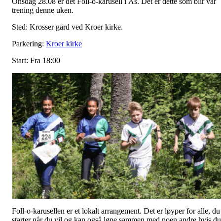
Onsdag 28.08 er det Foll-o-karusell i Ås. Det er dette som blir vår
trening denne uken.
Sted: Krosser gård ved Kroer kirke.
Parkering:
Kroer kirke
Start: Fra 18:00
Foll-o-karusellen er et lokalt arrangement. Det er løyper for alle, du
starter når du vil og kan også løpe sammen med noen andre hvis du