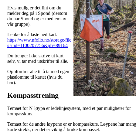
Hvis mulig er det fint om du
melder deg på i Spond (dersom
du har Spond og er medlem av
vår gruppe).
Lenke for å laste ned kart:
https://www.nfollo.no/storage/file
s?uid=1100207756&pfi=89164
Du trenger ikke skrive ut kart
selv, vi tar med utskrifter til alle.
Oppfordrer alle til å ta med egen
plastlomme til kartet (hvis du
har).
Kompasstrening
Temaet for N-løypa er ledelinjesystem, med et par muligheter for
kompasskurs.
Temaet for de andre løypene er er kompasskurs. Løypene har man
korte strekk, der det er viktig å bruke kompasset.