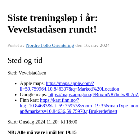
Siste treningsløp i år:
Vevelstadåsen rundt!
Postet av
Nordre Follo Orientering
den
16. nov 2024
Sted og tid
Sted: Vevelstadåsen
Apple maps:
https://maps.apple.com/?
ll=59.759964,10.846337&q=Marked%20Location
Google maps:
https://maps.app.goo.gl/BqxmN87hcfw8h7pZ
Finn kart:
https://kart.finn.no/?
lng=10.84683&lat=59.75957&zoom=19.35&mapType=nor
ap&markers=10.84636,59.75970,r,Brukerdefinert
Start: Onsdag 2024.11.20: kl 18:00
NB: Alle må være i mål før 19:15