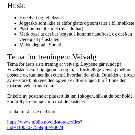
Husk:
Hodelykt og refleksvest
Joggesko som ikke er altfor glatte og som tåler å bli møkkete
Plastlomme til kartet (hvis du har)
Merk også at det har begynt å komme nattefrost, og det kan
være glatt på asfalten.
Melde deg på i Spond
Tema for treningen: Veivalg
Tema for årets siste trening er veivalg. Løypene går rundt på
Vevelstadåsen. Løp gjerne to og to, ta forskjellige veivalg mellom
postene og sammenlign etterpå hvordan det gikk. Området er prege
av de store blokkene der, og en av utfordringen blir å finne den
raskeste veien rundt dem.
Enkelte av postene er plassert litt inn i skogen, slik at du bør holde
kontroll på retningen inn mot de postene.
Lenke for å laste ned kart:
https://www.nfollo.no/old/storage/files?
uid=1100207756&pfi=90624