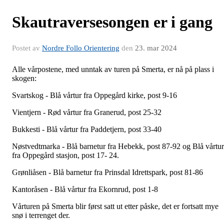
Skautraversesongen er i gang
Postet av
Nordre Follo Orientering
den
23. mar 2024
Alle vårpostene, med unntak av turen på Smerta, er nå på plass i
skogen:
Svartskog - Blå vårtur fra Oppegård kirke, post 9-16
Vientjern - Rød vårtur fra Granerud, post 25-32
Bukkesti - Blå vårtur fra Paddetjern, post 33-40
Nøstvedtmarka - Blå barnetur fra Hebekk, post 87-92 og Blå vårtur
fra Oppegård stasjon, post 17- 24.
Grønliåsen - Blå barnetur fra Prinsdal Idrettspark, post 81-86
Kantoråsen - Blå vårtur fra Ekornrud, post 1-8
Vårturen på Smerta blir først satt ut etter påske, det er fortsatt mye
snø i terrenget der.