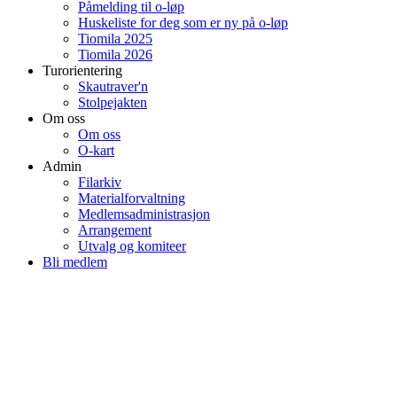
Påmelding til o-løp
Huskeliste for deg som er ny på o-løp
Tiomila 2025
Tiomila 2026
Turorientering
Skautraver'n
Stolpejakten
Om oss
Om oss
O-kart
Admin
Filarkiv
Materialforvaltning
Medlemsadministrasjon
Arrangement
Utvalg og komiteer
Bli medlem