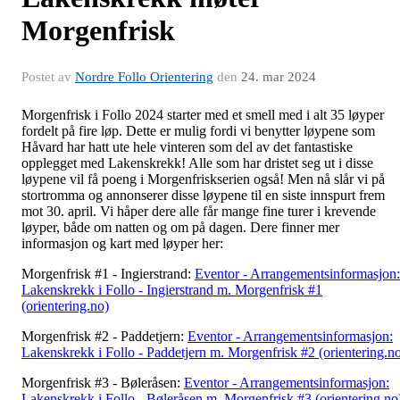
Morgenfrisk
Postet av
Nordre Follo Orientering
den
24. mar 2024
Morgenfrisk i Follo 2024 starter med et smell med i alt 35 løyper
fordelt på fire løp. Dette er mulig fordi vi benytter løypene som
Håvard har hatt ute hele vinteren som del av det fantastiske
opplegget med Lakenskrekk! Alle som har dristet seg ut i disse
løypene vil få poeng i Morgenfriskserien også! Men nå slår vi på
stortromma og annonserer disse løypene til en siste innspurt frem
mot 30. april. Vi håper dere alle får mange fine turer i krevende
løyper, både om natten og om på dagen. Dere finner mer
informasjon og kart med løyper her:
Morgenfrisk #1 - Ingierstrand:
Eventor - Arrangementsinformasjon:
Lakenskrekk i Follo - Ingierstrand m. Morgenfrisk #1
(orientering.no)
Morgenfrisk #2 - Paddetjern:
Eventor - Arrangementsinformasjon:
Lakenskrekk i Follo - Paddetjern m. Morgenfrisk #2 (orientering.n
Morgenfrisk #3 - Bøleråsen:
Eventor - Arrangementsinformasjon:
Lakenskrekk i Follo - Bøleråsen m. Morgenfrisk #3 (orientering.no