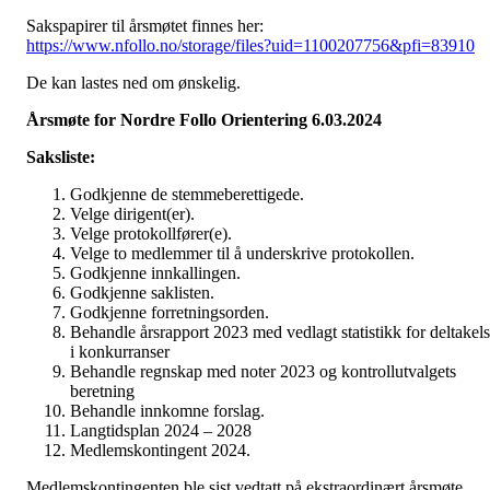
Sakspapirer til årsmøtet finnes her:
https://www.nfollo.no/storage/files?uid=1100207756&pfi=83910
De kan lastes ned om ønskelig.
Årsmøte for Nordre Follo Orientering 6.03.2024
Saksliste:
Godkjenne de stemmeberettigede.
Velge dirigent(er).
Velge protokollfører(e).
Velge to medlemmer til å underskrive protokollen.
Godkjenne innkallingen.
Godkjenne saklisten.
Godkjenne forretningsorden.
Behandle årsrapport 2023 med vedlagt statistikk for deltakel
i konkurranser
Behandle regnskap med noter 2023 og kontrollutvalgets
beretning
Behandle innkomne forslag.
Langtidsplan 2024 – 2028
Medlemskontingent 2024.
Medlemskontingenten ble sist vedtatt på ekstraordinært årsmøte