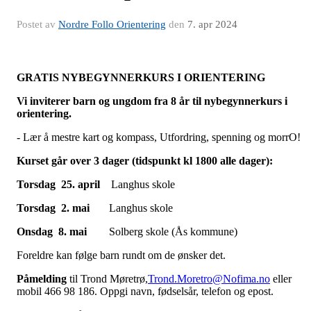
Postet av
Nordre Follo Orientering
den
7. apr 2024
GRATIS NYBEGYNNERKURS I ORIENTERING
Vi inviterer barn og ungdom fra 8 år til nybegynnerkurs i
orientering.
- Lær å mestre kart og kompass, Utfordring, spenning og morrO!
Kurset går over 3 dager (tidspunkt kl 1800 alle dager):
Torsdag 25. april
Langhus skole
Torsdag 2. mai
Langhus skole
Onsdag 8. mai
Solberg skole (Ås kommune)
Foreldre kan følge barn rundt om de ønsker det.
Påmelding
til Trond Møretrø,
Trond.Moretro@Nofima.no
eller
mobil 466 98 186. Oppgi navn, fødselsår, telefon og epost.