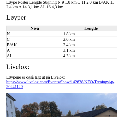
Løype Poster Lengde Stigning N 9 1,8 km C 11 2,0 km B/AK 11
2,4 km A 14 3,1 km AL 16 4,3 km
Løyper
Nivå
Lengde
N
1.8 km
C
2.0 km
B/AK
2.4 km
A
3,1 km
AL
4.3 km
Livelox:
Løypene er også lagt ut på Livelox:
https://www.livelox.com/Events/Show/142838/NFO-Treningsl-p-
20241120