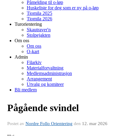
Påmelding til o-løp
Huskeliste for deg som er ny på o-løp
Tiomila 2025
Tiomila 2026
Turorientering
Skautraver'n
Stolpejakten
Om oss
Om oss
O-kart
Admin
Filarkiv
Materialforvaltning
Medlemsadministrasjon
Arrangement
Utvalg og komiteer
Bli medlem
Pågående svindel
Postet av
Nordre Follo Orientering
den
12. mar 2026