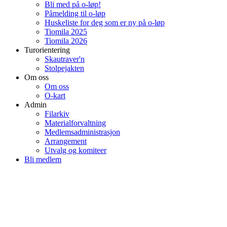
Bli med på o-løp!
Påmelding til o-løp
Huskeliste for deg som er ny på o-løp
Tiomila 2025
Tiomila 2026
Turorientering
Skautraver'n
Stolpejakten
Om oss
Om oss
O-kart
Admin
Filarkiv
Materialforvaltning
Medlemsadministrasjon
Arrangement
Utvalg og komiteer
Bli medlem