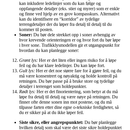
kan inkludere ledelinjer som du kan følge og
oppfangende detaljer (eks. stier og myrer) som er enkle
og finne ved hjelp av en grov kompasskurs. Alternativt
kan du identifisere en “korridor” av tydelige
terrengdetaljer der du løper fra detalj til detalj til du
kommer til posten.
Soner:
Du bør dele strekket opp i soner avhengig av
hvor krevende orienteringen er og hvor fort du bør løpe
i hver sone. Trafikklysmodellen gir et utgangspunkt for
hvordan du kan planlegge soner:
Grønt lys:
Her er det liten eller ingen risiko for å løpe
feil og du har klare ledelinjer. Du kan løpe fort.
Gult lys:
Her er det noe større fare for å gjøre feil, og du
må være konsentrert og nøyaktig og holde kontroll på
retningen. Du bør passe på å bruke store og tydelige
detaljer i terrenget som holdepunkter.
Rødt lys:
Her er det finorientering, som betyr at du må
løpe fra detalj til detalj og være nøye på retningen. Du
finner ofte denne sonen inn mot postene, og du må
tilpasse farten etter dine egne o-tekniske ferdigheter, så
du er sikker på at du ikke løper feil.
Siste sikre, eller angrepspunktet:
Du bør planlegge
hvilken detalj som skal være det siste sikre holdepunktet