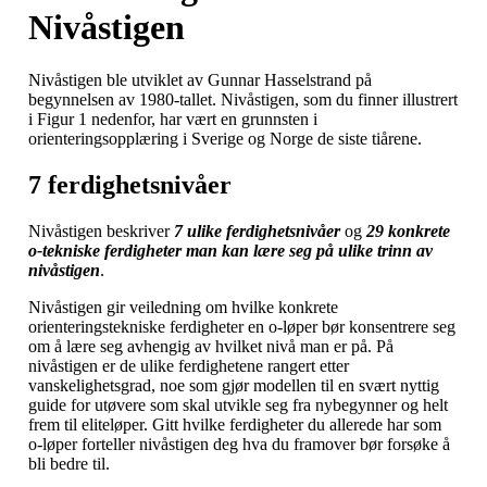
Nivåstigen
Nivåstigen ble utviklet av Gunnar Hasselstrand på
begynnelsen av 1980-tallet. Nivåstigen, som du finner illustrert
i Figur 1 nedenfor, har vært en grunnsten i
orienteringsopplæring i Sverige og Norge de siste tiårene.
7 ferdighetsnivåer
Nivåstigen beskriver
7 ulike ferdighetsnivåer
og
29 konkrete
o-tekniske ferdigheter
man kan lære seg på ulike trinn av
nivåstigen
.
Nivåstigen gir veiledning om hvilke konkrete
orienteringstekniske ferdigheter en o-løper bør konsentrere seg
om å lære seg avhengig av hvilket nivå man er på. På
nivåstigen er de ulike ferdighetene rangert etter
vanskelighetsgrad, noe som gjør modellen til en svært nyttig
guide for utøvere som skal utvikle seg fra nybegynner og helt
frem til eliteløper. Gitt hvilke ferdigheter du allerede har som
o-løper forteller nivåstigen deg hva du framover bør forsøke å
bli bedre til.