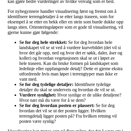
kan gjøre bedre vurderinger av hvilke veivalg som er best.
For nybegynnere handler visualisering først og fremst om å
identifisere terrengdetaljer å se etter langs traseen, som for
eksempel å se etter en bekk eller en stein som burde dukke opp
langs stien. Orienteringsløpere som er gode til visualisering, vil
gjerne kunne gjør følgende:
Se for deg hele strekket:
Se for deg hvordan hele
landskapet vil se ut ved å vurdere kurvebildet (det vil si
hvor det går opp, ned og hvor det er søkk, daler, åser og
koller) og hvordan vegetasjonen skal se ut i løpet av
hele traseen. Kan du bruke formen på landskapet som
ledelinje eller oppfangende detalj? Dette er gjerne ekstra
utfordrende hvis man løper i terrengtyper man ikke er
vant med.
Se for deg tydelige detaljer:
Identifisere tydelige
detaljer du skal se underveis og hvordan de vil se ut.
Vurdere synlighet:
Hvor synlige er de ulike detaljene?
Hvor nær må du være for å se dem?
Se for deg hvordan posten er plassert:
Se for deg
hvordan det vil se ut der posten ligger. Hvilken
terrengdetalj ligger posten på? Fra hvilken retning vil
posten være synlig?