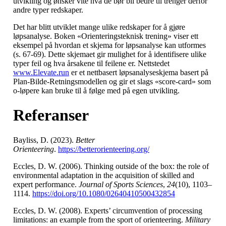
utvikling og ønsker vite hva de bør bli bedre til trenger derfor
andre typer redskaper.
Det har blitt utviklet mange ulike redskaper for å gjøre
løpsanalyse. Boken «Orienteringsteknisk trening» viser ett
eksempel på hvordan et skjema for løpsanalyse kan utformes
(s. 67-69). Dette skjemaet gir mulighet for å identifisere ulike
typer feil og hva årsakene til feilene er. Nettstedet
www.Elevate.run
er et nettbasert løpsanalyseskjema basert på
Plan-Bilde-Retningsmodellen og gir et slags «score-card» som
o-løpere kan bruke til å følge med på egen utvikling.
Referanser
Bayliss, D. (2023).
Better
Orienteering
.
https://betterorienteering.org/
Eccles, D. W. (2006). Thinking outside of the box: the role of
environmental adaptation in the acquisition of skilled and
expert performance.
Journal of Sports Sciences
,
24
(10), 1103–
1114.
https://doi.org/10.1080/02640410500432854
Eccles, D. W. (2008). Experts’ circumvention of processing
limitations: an example from the sport of orienteering.
Military