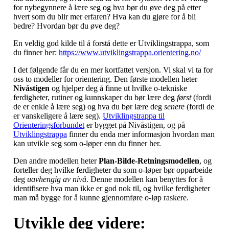
for nybegynnere å lære seg og hva bør du øve deg på etter
hvert som du blir mer erfaren? Hva kan du gjøre for å bli
bedre? Hvordan bør du øve deg?
En veldig god kilde til å forstå dette er Utviklingstrappa, som
du finner her:
https://www.utviklingstrappa.orientering.no/
I det følgende får du en mer kortfattet versjon. Vi skal vi ta for
oss to modeller for orientering. Den første modellen heter
Nivåstigen
og hjelper deg å finne ut hvilke o-tekniske
ferdigheter, rutiner og kunnskaper du bør lære deg
først
(fordi
de er enkle å lære seg) og hva du bør lære deg
senere
(fordi de
er vanskeligere å lære seg).
Utviklingstrappa til
Orienteringsforbundet
er bygget på Nivåstigen, og på
Utviklingstrappa
finner du enda mer informasjon hvordan man
kan utvikle seg som o-løper enn du finner her.
Den andre modellen heter
Plan-Bilde-Retningsmodellen
, og
forteller deg hvilke ferdigheter du som o-løper bør opparbeide
deg
uavhengig av nivå
. Denne modellen kan benyttes for å
identifisere hva man ikke er god nok til, og hvilke ferdigheter
man må bygge for å kunne gjennomføre o-løp raskere.
Utvikle deg videre: