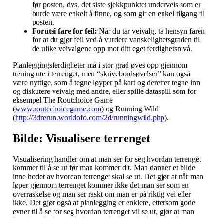
før posten, dvs. det siste sjekkpunktet underveis som er
burde være enkelt å finne, og som gir en enkel tilgang til
posten.
Forutsi fare for feil:
Når du tar veivalg, ta hensyn faren
for at du gjør feil ved å vurdere vanskelighetsgraden til
de ulike veivalgene opp mot ditt eget ferdighetsnivå.
Planleggingsferdigheter må i stor grad øves opp gjennom
trening ute i terrenget, men “skrivebordsøvelser” kan også
være nyttige, som å tegne løyper på kart og deretter tegne inn
og diskutere veivalg med andre, eller spille dataspill som for
eksempel The Routchoice Game
(
www.routechoicegame.com
) og Running Wild
(
http://3drerun.worldofo.com/2d/runningwild.php
).
Bilde: Visualisere terrenget
Visualisering handler om at man ser for seg hvordan terrenget
kommer til å se ut før man kommer dit. Man danner et bilde
inne hodet av hvordan terrenget skal se ut. Det gjør at når man
løper gjennom terrenget kommer ikke det man ser som en
overraskelse og man ser raskt om man er på riktig vei eller
ikke. Det gjør også at planlegging er enklere, ettersom gode
evner til å se for seg hvordan terrenget vil se ut, gjør at man