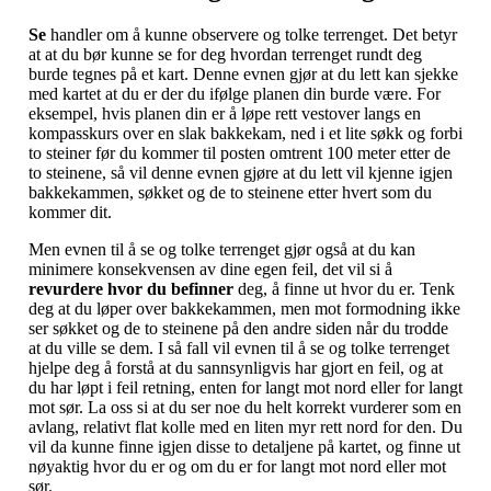
Se
handler om å kunne observere og tolke terrenget. Det betyr
at at du bør kunne se for deg hvordan terrenget rundt deg
burde tegnes på et kart. Denne evnen gjør at du lett kan sjekke
med kartet at du er der du ifølge planen din burde være. For
eksempel, hvis planen din er å løpe rett vestover langs en
kompasskurs over en slak bakkekam, ned i et lite søkk og forbi
to steiner før du kommer til posten omtrent 100 meter etter de
to steinene, så vil denne evnen gjøre at du lett vil kjenne igjen
bakkekammen, søkket og de to steinene etter hvert som du
kommer dit.
Men evnen til å se og tolke terrenget gjør også at du kan
minimere konsekvensen av dine egen feil, det vil si å
revurdere hvor du befinner
deg, å finne ut hvor du er. Tenk
deg at du løper over bakkekammen, men mot formodning ikke
ser søkket og de to steinene på den andre siden når du trodde
at du ville se dem. I så fall vil evnen til å se og tolke terrenget
hjelpe deg å forstå at du sannsynligvis har gjort en feil, og at
du har løpt i feil retning, enten for langt mot nord eller for langt
mot sør. La oss si at du ser noe du helt korrekt vurderer som en
avlang, relativt flat kolle med en liten myr rett nord for den. Du
vil da kunne finne igjen disse to detaljene på kartet, og finne ut
nøyaktig hvor du er og om du er for langt mot nord eller mot
sør.