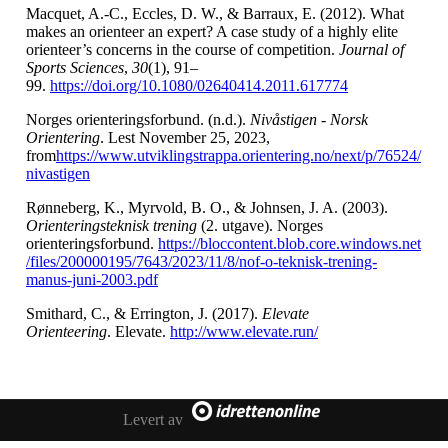
Macquet, A.-C., Eccles, D. W., & Barraux, E. (2012). What
makes an orienteer an expert? A case study of a highly elite
orienteer’s concerns in the course of competition.
Journal of
Sports Sciences
,
30
(1), 91–
99.
https://doi.org/10.1080/02640414.2011.617774
Norges orienteringsforbund. (n.d.).
Nivåstigen - Norsk
Orientering
. Lest November 25, 2023,
from
https://www.utviklingstrappa.orientering.no/next/p/76524/
nivastigen
Rønneberg, K., Myrvold, B. O., & Johnsen, J. A. (2003).
Orienteringsteknisk trening
(2. utgave). Norges
orienteringsforbund.
https://bloccontent.blob.core.windows.net
/files/200000195/7643/2023/11/8/nof-o-teknisk-trening-
manus-juni-2003.pdf
Smithard, C., & Errington, J. (2017).
Elevate
Orienteering
. Elevate.
http://www.elevate.run/
Levert av