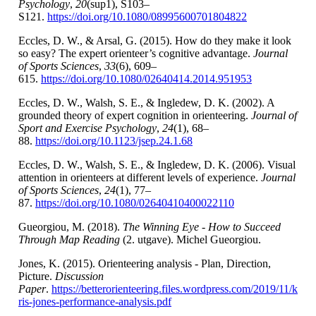
Psychology
,
20
(sup1), S103–
S121.
https://doi.org/10.1080/08995600701804822
Eccles, D. W., & Arsal, G. (2015). How do they make it look
so easy? The expert orienteer’s cognitive advantage.
Journal
of Sports Sciences
,
33
(6), 609–
615.
https://doi.org/10.1080/02640414.2014.951953
Eccles, D. W., Walsh, S. E., & Ingledew, D. K. (2002). A
grounded theory of expert cognition in orienteering.
Journal of
Sport and Exercise Psychology
,
24
(1), 68–
88.
https://doi.org/10.1123/jsep.24.1.68
Eccles, D. W., Walsh, S. E., & Ingledew, D. K. (2006). Visual
attention in orienteers at different levels of experience.
Journal
of Sports Sciences
,
24
(1), 77–
87.
https://doi.org/10.1080/02640410400022110
Gueorgiou, M. (2018).
The Winning Eye - How to Succeed
Through Map Reading
(2. utgave). Michel Gueorgiou.
Jones, K. (2015). Orienteering analysis - Plan, Direction,
Picture.
Discussion
Paper
.
https://betterorienteering.files.wordpress.com/2019/11/k
ris-jones-performance-analysis.pdf