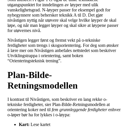
utgangspunktet for inndelingen av løyper med ulik
vanskelighetsgrad. N-løyper passer for eksempel godt for
nybegynnere som behersker teknikk A til D. Det gjør
nivåstigen nyttig når utøvere skal velge hvilke løyper de skal
løpe, og når man legger løyper og skal sikre at løypene passer
for utøvernes nivå.
Nivåstigen legger først og fremst vekt på o-tekniske
ferdigheter som trengs i skogsorientering. For deg som ønsker
å lære mer om Nivåstigen anbefales nettstedet som beskriver
Utviklingstrappa i orientering, samt boken
“Orienteringsteknisk trening”.
Plan-Bilde-
Retningsmodellen
I kontrast til Nivåstigen, som beskriver en lang rekke o-
tekniske ferdigheter, sier Plan-Bilde-Retningsmodellen at
orientering koker ned til
fem grunnleggende ferdigheter
enhver
o-løper bør ha for lykkes i o-løypa:
Kart:
Lese kartet