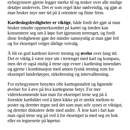
nybegynnere gjerne legger merke til og tenker over alle mulige
detaljer underveis. Det er som regel ikke nødvendig, og gjør at
man bruker mye mer tid på å orientere og finne frem.
Kartlesingsferdigheter er viktige
, både fordi det gjør at man
bruker mindre oppmerksomhet på kartet og isteden kan
konsentrere seg om å løpe fort igjennom terrenget, og fordi
disse ferdighetene gjør det mindre sannsynlig at man gjør feil
og for eksempel velger dårlige veivalg.
Å bli en god kartleser krever trening og
øvelse
over lang tid.
Det er viktig å være mye ute i terrenget med kart og kompass,
men det er også mulig å trene opp evner i kartlesing innendørs
og gjerne i kombinasjon med annen fysisk trening som for
eksempel hinderløyper, sirkeltrening og intervalltrening.
For nybegynnere benyttes ofte karttegnstafett og lignende
øvelser for å øve på hva karttegnene betyr. For mer
viderekommende kan man for eksempel trene seg på å
forenkle kartbildet ved å først kikke på et strekk mellom to
poster og deretter tegne ned det som man selv synes er viktigst,
og deretter diskutere dette med andre. Å lese kart i fart kan
man også trene seg på ved å for eksempel ta med seg en bok
eller en tegneserie på løpetur.