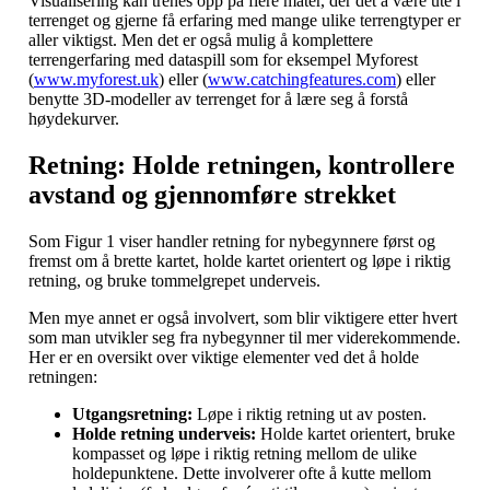
Visualisering kan trenes opp på flere måter, der det å være ute i
terrenget og gjerne få erfaring med mange ulike terrengtyper er
aller viktigst. Men det er også mulig å komplettere
terrengerfaring med dataspill som for eksempel Myforest
(
www.myforest.uk
) eller (
www.catchingfeatures.com
) eller
benytte 3D-modeller av terrenget for å lære seg å forstå
høydekurver.
Retning: Holde retningen, kontrollere
avstand og gjennomføre strekket
Som Figur 1 viser handler retning for nybegynnere først og
fremst om å brette kartet, holde kartet orientert og løpe i riktig
retning, og bruke tommelgrepet underveis.
Men mye annet er også involvert, som blir viktigere etter hvert
som man utvikler seg fra nybegynner til mer viderekommende.
Her er en oversikt over viktige elementer ved det å holde
retningen:
Utgangsretning:
Løpe i riktig retning ut av posten.
Holde retning underveis:
Holde kartet orientert, bruke
kompasset og løpe i riktig retning mellom de ulike
holdepunktene. Dette involverer ofte å kutte mellom