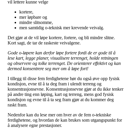
vil lettere kunne velge
kortere,
mer løpbare og
mindre slitsomme,
men samtidig o-teknisk mer krevende veivalg.
Det gjør at de vil løpe kortere, fortere, og bli mindre slitne.
Kort sagt, de tar de raskeste veivalgene.
Gode o-løpere kan derfor løpe fortere fordi de er gode til å
lese kart, legge planer, visualisere terrenget, holde retningen
og observere og tolke terrenget. De orienterer effektivt og kan
dermed konsentrere seg mer om å løpe fort!
I tillegg til disse fem ferdighetene bør du også øve opp fysisk
kondisjon, evne til å ta deg fram i ulendt terreng og
konsentrasjonsevne. Konsentrasjonsevne gjør at du ikke tenker
på andre ting enn løping, kart og terreng, mens god fysisk
kondisjon og evne til å ta seg fram gjør at du kommer deg
raskt fram.
Nedenfor kan du lese mer om hver av de fem o-tekniske
ferdighetene, og hvordan de kan brukes som utgangspunkt for
å analysere egne prestasjoner.