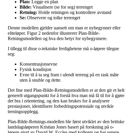
Plan:
Legge en plan
Bilde:
Visualisere (se for seg) terrenget
Retning:
Holde retningen og kontrollere avstand
Se:
Observere og tolke terrenget
Denne modellen gjelder uansett om man er nybegynner eller
eliteløper. Figur 2 nedenfor illustrerer Plan-Bilde-
Retningsmodellen og hva den betyr for nybegynnere.
I tillegg til disse o-tekniske ferdighetene må o-løpere tilegne
seg:
Konsentrasjonsevne
Fysisk kondisjon
Evne til å ta seg fram i ulendt terreng på en rask måte
uten å snuble og dette.
Det fine med Plan-Bilde-Retningsmodellen er at den gir et helt
generelt utgangspunkt for å forstå hva man må få til for å gjøre
det bra i orientering, og den kan brukes for å analysere
prestasjoner, identifisere forbedringspotensiale og utvikle
treningsopplegg.
Plan-Bilde-Retnings-modellen ble først utviklet av den britiske
landslagsløperen Kristian Jones basert på forskning på o-
løpere gjort av David W. Eccles med kolleger og har senere