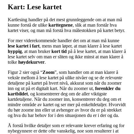
Kart: Lese kartet
Kartlesing handler på det mest grunnleggende om at man må
kunne forstå de ulike
karttegnene
, slik at man forstår hva
kartet viser, og man må forstå hva målestokken på kartet betyr.
For mer viderekommende handler det om at man må kunne
lese kartet i fart
, mens man løper, at man klarer å lese kartet
hyppig
, at man bruker
kort tid
på å lese kartet, at man klarer å
lese kartet selv om man er sliten og ikke minst at man klarer å
tolke
høydekurver
.
Figur 2 sier også “
Zoom
”, som handler om at man klarer å
veksle mellom å lese kartet på ulike nivåer og se de
relevante
detaljene på kartet på hvert nivå, akkurat som når du zoomer
inn og ut på et digitalt kart. Når du zoomer ut,
forenkler du
kartbildet
, og konsentrerer deg om de aller viktigste
kartdetaljene. Når du zoomer inn, konsentrerer du deg om et
mindre område av kartet og ser mer på enkeltdetaljer. Hvorvidt
du bør zoome inn eller ut avhenger av hvor du er på strekket
og hva du har behov for i den situasjonen du er i der og da.
Å forstå hvilke detaljer som er relevante krever erfaring og for
nybegynnere er dette ofte vanskelig, noe som resulterer i at