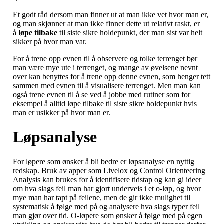
Et godt råd dersom man finner ut at man ikke vet hvor man er,
og man skjønner at man ikke finner dette ut relativt raskt, er
å
løpe tilbake
til siste sikre holdepunkt, der man sist var helt
sikker på hvor man var.
For å trene opp evnen til å observere og tolke terrenget bør
man være mye ute i terrenget, og mange av øvelsene nevnt
over kan benyttes for å trene opp denne evnen, som henger tett
sammen med evnen til å visualisere terrenget. Men man kan
også trene evnen til å se ved å jobbe med rutiner som for
eksempel å alltid løpe tilbake til siste sikre holdepunkt hvis
man er usikker på hvor man er.
Løpsanalyse
For løpere som ønsker å bli bedre er løpsanalyse en nyttig
redskap. Bruk av apper som Livelox og Control Orienteering
Analysis kan brukes for å identifisere tidstap og kan gi ideer
om hva slags feil man har gjort underveis i et o-løp, og hvor
mye man har tapt på feilene, men de gir ikke mulighet til
systematisk å følge med på og analysere hva slags typer feil
man gjør over tid. O-løpere som ønsker å følge med på egen