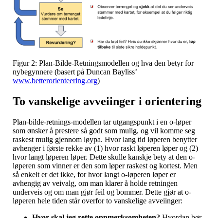
Figur 2: Plan-Bilde-Retningsmodellen og hva den betyr for
nybegynnere (basert på Duncan Bayliss’
www.betterorienteering.org
)
To vanskelige avveiinger i orientering
Plan-bilde-retnings-modellen tar utgangspunkt i en o-løper
som ønsker å prestere så godt som mulig, og vil komme seg
raskest mulig gjennom løypa. Hvor lang tid løperen benytter
avhenger i første rekke av (1) hvor raskt løperen løper og (2)
hvor langt løperen løper. Dette skulle kanskje bety at den o-
løperen som vinner er den som løper raskest og kortest. Men
så enkelt er det ikke, for hvor langt o-løperen løper er
avhengig av veivalg, om man klarer å holde retningen
underveis og om man gjør feil og bommer. Dette gjør at o-
løperen hele tiden står overfor to vanskelige avveiinger:
Hvor skal jeg rette oppmerksomheten?
Hvordan bør