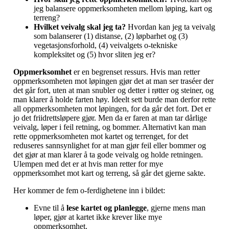
jeg balansere oppmerksomheten mellom løping, kart og
terreng?
Hvilket veivalg skal jeg ta?
Hvordan kan jeg ta veivalg
som balanserer (1) distanse, (2) løpbarhet og (3)
vegetasjonsforhold, (4) veivalgets o-tekniske
kompleksitet og (5) hvor sliten jeg er?
Oppmerksomhet
er en begrenset ressurs. Hvis man retter
oppmerksomheten mot løpingen gjør det at man ser traséer der
det går fort, uten at man snubler og detter i røtter og steiner, og
man klarer å holde farten høy. Ideelt sett burde man derfor rette
all oppmerksomheten mot løpingen, for da går det fort. Det er
jo det friidrettsløpere gjør. Men da er faren at man tar dårlige
veivalg, løper i feil retning, og bommer. Alternativt kan man
rette oppmerksomheten mot kartet og terrenget, for det
reduseres sannsynlighet for at man gjør feil eller bommer og
det gjør at man klarer å ta gode veivalg og holde retningen.
Ulempen med det er at hvis man retter for mye
oppmerksomhet mot kart og terreng, så går det gjerne sakte.
Her kommer de fem o-ferdighetene inn i bildet:
Evne til å
lese kartet og planlegge
, gjerne mens man
løper, gjør at kartet ikke krever like mye
oppmerksomhet.