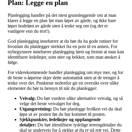
Plan: Legge en plan
Planlegging handler på det mest grunnleggende om at man
klarer å legge en plan før man løper av gårde, og ikke bare
løper hodeløst av gårde uten å tenke seg om (og det er
vanligere enn du tror!).
God planlegging innebærer at du bør du ha gode rutiner for
hvordan du planlegger strekket fra en post til en annen. For
nybegynnere innebærer planlegging først og fremst at man kan
identifisere ledelinjer, som stier og bekker, som man ønsker å
følge.
For viderekommende handler planlegging om mye mer, og for
de beste o-løperne skjer dette automatisk uten at de trenger å
tenke over det. Punktene nedenfor gir en oversikt over ulike
elementer du bør ta hensyn til når du planlegger:
Veivalg:
Du bør vurdere ulike alternative veivalg, og så
velge det beste veivalget for deg.
Utgangsretning:
Du bør planlegge hvilken vei du skal
løpe ut av posten før du har kommet til posten.
Sjekkpunkter, ledelinjer og oppfangende
detaljer:
Du bør identifisere tydelige terrengdetaljer du
skal se underveis for å sjekke at du er på rett vei. Dette