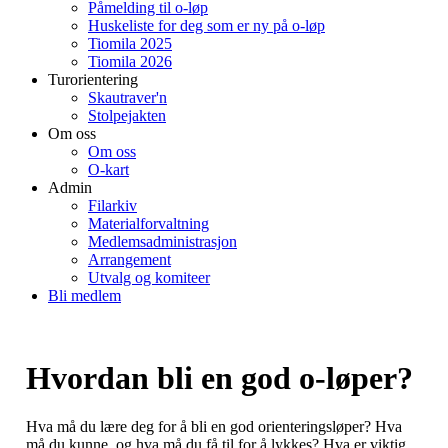
Påmelding til o-løp
Huskeliste for deg som er ny på o-løp
Tiomila 2025
Tiomila 2026
Turorientering
Skautraver'n
Stolpejakten
Om oss
Om oss
O-kart
Admin
Filarkiv
Materialforvaltning
Medlemsadministrasjon
Arrangement
Utvalg og komiteer
Bli medlem
Hvordan bli en god o-løper?
Hva må du lære deg for å bli en god orienteringsløper? Hva
må du kunne, og hva må du få til for å lykkes? Hva er viktig