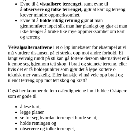
Evne til å
visualisere terrenget,
samt evne til
å
observere og tolke terrenget,
gjør at kart og terreng
krever mindre oppmerksomhet.
Evne til å
holde riktig retning
gjør at man
gjennomfører løpet slik man har planlagt og gjør at man
ikke trenger å bruke like mye oppmerksomhet om kart
og terreng
Veivalgsalternativene
i et o-løp innebærer for eksempel at vi
må vurdere distansen på et strekk opp mot andre forhold. Et
langt veivalg rundt på sti kan gå fortere dersom alternativet er å
kjempe seg igjennom tett skog, i bratt og steinete terreng, eller
hvis det er få holdepunkter som gjør det å løpe kortere o-
teknisk mer vanskelig. Eller kanskje vi må veie opp bratt og
ulendt terreng opp mot tett skog og kratt?
Også her kommer de fem o-ferdighetene inn i bildet: O-løpere
som er gode til
å lese kart,
legge planer,
se for seg hvordan terrenget burde se ut,
holde retningen og
observere og tolke terrenget,