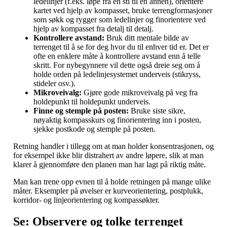
ledelinjer (f.eks. løpe fra én sti til en annen), orientere
kartet ved hjelp av kompasset, bruke terrengformasjoner
som søkk og rygger som ledelinjer og finorientere ved
hjelp av kompasset fra detalj til detalj.
Kontrollere avstand:
Bruk ditt mentale bilde av
terrenget til å se for deg hvor du til enhver tid er. Det er
ofte en enklere måte å kontrollere avstand enn å telle
skritt. For nybegynnere vil dette også dreie seg om å
holde orden på ledelinjesystemet underveis (stikryss,
stideler osv.).
Mikroveivalg:
Gjøre gode mikroveivalg på veg fra
holdepunkt til holdepunkt underveis.
Finne og stemple på posten:
Bruke siste sikre,
nøyaktig kompasskurs og finorientering inn i posten,
sjekke postkode og stemple på posten.
Retning handler i tillegg om at man holder konsentrasjonen, og
for eksempel ikke blir distrahert av andre løpere, slik at man
klarer å gjennomføre den planen man har lagt på riktig måte.
Man kan trene opp evnen til å holde retningen på mange ulike
måter. Eksempler på øvelser er kurveorientering, postplukk,
korridor- og linjeorientering og kompassøkter.
Se: Observere og tolke terrenget