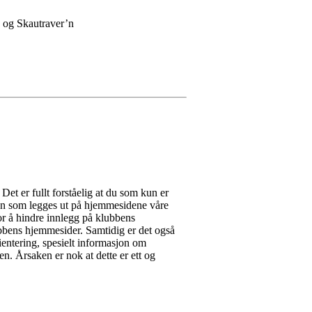
n og Skautraver’n
Det er fullt forståelig at du som kun er
sjon som legges ut på hjemmesidene våre
for å hindre innlegg på klubbens
bbens hjemmesider. Samtidig er det også
rientering, spesielt informasjon om
n. Årsaken er nok at dette er ett og