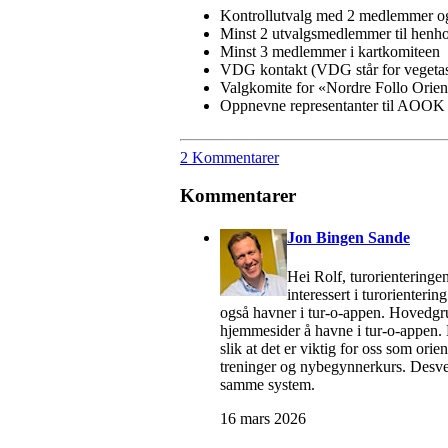
Kontrollutvalg med 2 medlemmer o
Minst 2 utvalgsmedlemmer til henhol
Minst 3 medlemmer i kartkomiteen
VDG kontakt (VDG står for vegetasj
Valgkomite for «Nordre Follo Orie
Oppnevne representanter til AOOK kr
2 Kommentarer
Kommentarer
Jon Bingen Sande
Hei Rolf, turorienteringen
interessert i turorienter
også havner i tur-o-appen. Hovedgrunn
hjemmesider å havne i tur-o-appen. 
slik at det er viktig for oss som ori
treninger og nybegynnerkurs. Desverr
samme system.
16 mars 2026