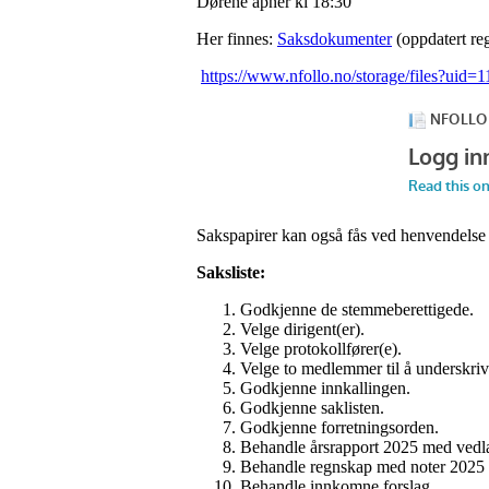
Dørene åpner kl 18:30
Her finnes:
Saksdokumenter
(oppdatert re
https://www.nfollo.no/storage/files?ui
Sakspapirer kan også fås ved henvendelse t
Saksliste:
Godkjenne de stemmeberettigede.
Velge dirigent(er).
Velge protokollfører(e).
Velge to medlemmer til å underskriv
Godkjenne innkallingen.
Godkjenne saklisten.
Godkjenne forretningsorden.
Behandle årsrapport 2025 med vedlagt
Behandle regnskap med noter 2025 o
Behandle innkomne forslag.