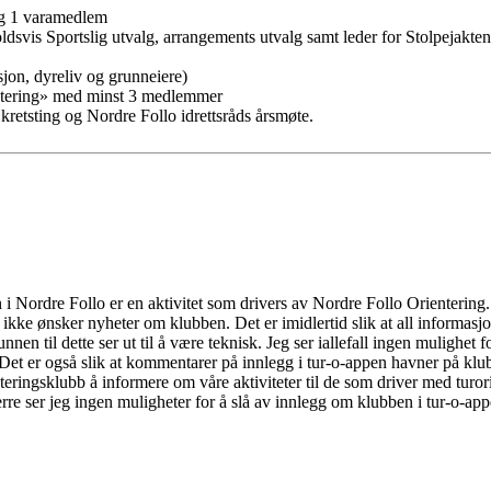
g 1 varamedlem
dsvis Sportslig utvalg, arrangements utvalg samt leder for Stolpejakte
on, dyreliv og grunneiere)
ntering» med minst 3 medlemmer
etsting og Nordre Follo idrettsråds årsmøte.
 i Nordre Follo er en aktivitet som drivers av Nordre Follo Orientering. 
ing ikke ønsker nyheter om klubben. Det er imidlertid slik at all informa
en til dette ser ut til å være teknisk. Jeg ser iallefall ingen mulighet 
Det er også slik at kommentarer på innlegg i tur-o-appen havner på klu
enteringsklubb å informere om våre aktiviteter til de som driver med turo
e ser jeg ingen muligheter for å slå av innlegg om klubben i tur-o-appe