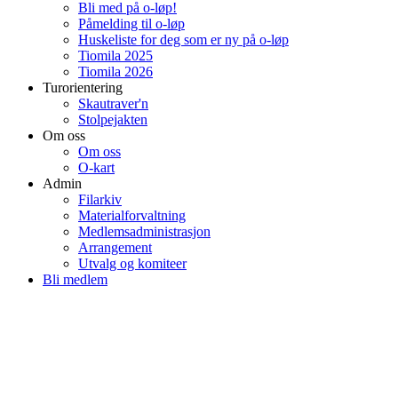
Bli med på o-løp!
Påmelding til o-løp
Huskeliste for deg som er ny på o-løp
Tiomila 2025
Tiomila 2026
Turorientering
Skautraver'n
Stolpejakten
Om oss
Om oss
O-kart
Admin
Filarkiv
Materialforvaltning
Medlemsadministrasjon
Arrangement
Utvalg og komiteer
Bli medlem