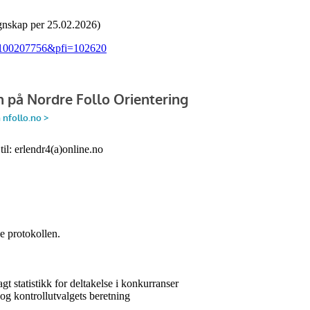
gnskap per 25.02.2026)
d=1100207756&pfi=102620
il: erlendr4(a)online.no
e protokollen.
 statistikk for deltakelse i konkurranser
g kontrollutvalgets beretning