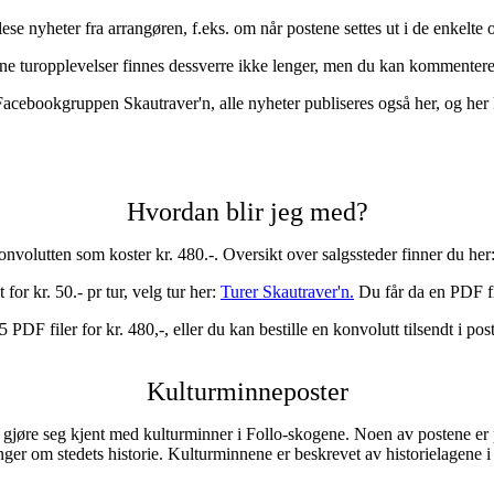
ese nyheter fra arrangøren, f.eks. om når postene settes ut i de enkelte
ne turopplevelser finnes dessverre ikke lenger, men du kan kommentere
i Facebookgruppen Skautraver'n, alle nyheter publiseres også her, og he
Hvordan blir jeg med?
nvolutten som koster kr. 480.-. Oversikt over salgssteder finner du her
for kr. 50.- pr tur, velg tur her:
Turer Skautraver'n.
Du får da en PDF fi
F filer for kr. 480,-, eller du kan bestille en konvolutt tilsendt i pos
Kulturminneposter
jøre seg kjent med kulturminner i Follo-skogene. Noen av postene er plas
inger om stedets historie. Kulturminnene er beskrevet av historielagene