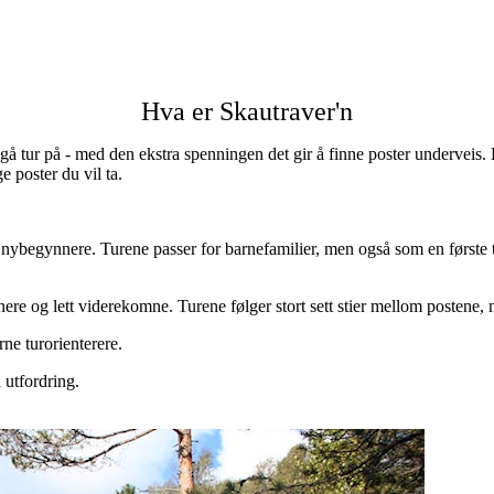
Hva er Skautraver'n
å tur på - med den ekstra spenningen det gir å finne poster underveis. D
 poster du vil ta.
or nybegynnere. Turene passer for barnefamilier, men også som en første
nnere og lett viderekomne. Turene følger stort sett stier mellom postene, 
rne turorienterere.
 utfordring.