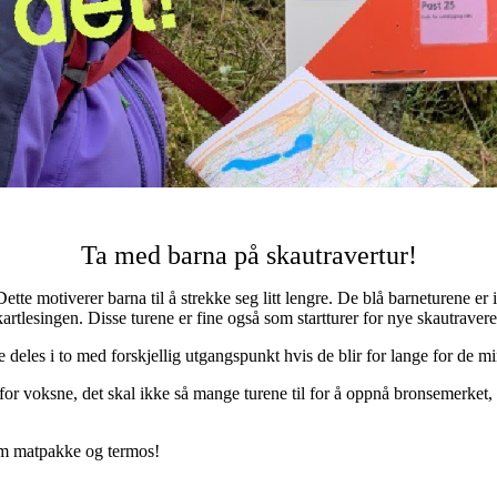
Ta med barna på skautravertur!
 Dette motiverer barna til å strekke seg litt lengre. De blå barneturene er 
 kartlesingen. Disse turene er fine også som startturer for nye skautravere
 deles i to med forskjellig utgangspunkt hvis de blir for lange for de mi
for voksne, det skal ikke så mange turene til for å oppnå bronsemerket,
lem matpakke og termos!