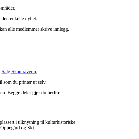
 områder.
 den enkelte nyhet.
r kan alle medlemmer skrive innlegg.
:
Salg Skautraver'n.
l som du printer ut selv.
ten. Begge deler gjør du herfra:
sert i tilknytning til kulturhistoriske
 i Oppegård og Ski.