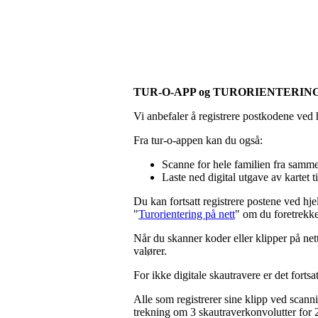
TUR-O-APP og TURORIENTERIN
Vi anbefaler å registrere postkodene ve
Fra tur-o-appen kan du også:
Scanne for hele familien fra samm
Laste ned digital utgave av kartet 
Du kan fortsatt registrere postene ved hje
"
Turorientering på nett
" om du foretrekker
Når du skanner koder eller klipper på net
valører.
For ikke digitale skautravere er det forts
Alle som registrerer sine klipp ved scann
trekning om 3 skautraverkonvolutter for