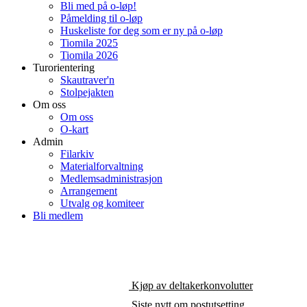
Bli med på o-løp!
Påmelding til o-løp
Huskeliste for deg som er ny på o-løp
Tiomila 2025
Tiomila 2026
Turorientering
Skautraver'n
Stolpejakten
Om oss
Om oss
O-kart
Admin
Filarkiv
Materialforvaltning
Medlemsadministrasjon
Arrangement
Utvalg og komiteer
Bli medlem
Kjøp av deltakerkonvolutter
Siste nytt om postutsetting