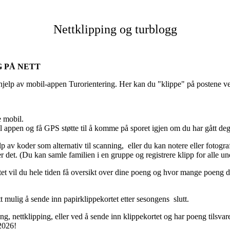
Nettklipping og turblogg
G PÅ NETT
d hjelp av mobil-appen Turorientering. Her kan du "klippe" på postene
e mobil.
til appen og få GPS støtte til å komme på sporet igjen om du har gått deg
lp av koder som alternativ til scanning, eller du kan notere eller fotogr
 det. (Du kan samle familien i en gruppe og registrere klipp for alle un
tet vil du hele tiden få oversikt over dine poeng og hvor mange poeng du
att mulig å sende inn papirklippekortet etter sesongens slutt.
ing, nettklipping, eller ved å sende inn klippekortet og har poeng tilsva
 2026!