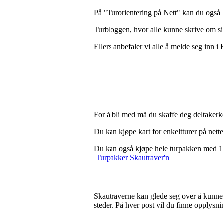
På "Turorientering på Nett" kan du også l
Turbloggen, hvor alle kunne skrive om si
Ellers anbefaler vi alle å melde seg inn 
For å bli med må du skaffe deg deltakerko
Du kan kjøpe kart for enkeltturer på nettet 
Du kan også kjøpe hele turpakken med 15 PD
Turpakker Skautraver'n
Skautraverne kan glede seg over å kunne g
steder. På hver post vil du finne opplysn