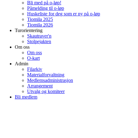
Bli med på o-løp!
Påmelding til o-løp
Huskeliste for deg som er ny på o-løp
Tiomila 2025
Tiomila 2026
Turorientering
Skautraver'n
Stolpejakten
Om oss
Om oss
O-kart
Admin
Filarkiv
Materialforvaltning
Medlemsadministrasjon
Arrangement
Utvalg og komiteer
Bli medlem