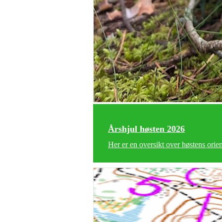
Årshjul høsten 2026
Her er en oversikt over høstens orien