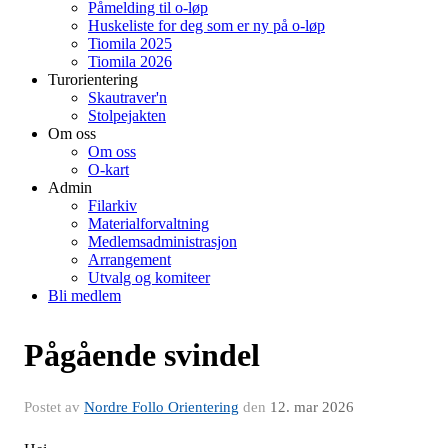
Påmelding til o-løp
Huskeliste for deg som er ny på o-løp
Tiomila 2025
Tiomila 2026
Turorientering
Skautraver'n
Stolpejakten
Om oss
Om oss
O-kart
Admin
Filarkiv
Materialforvaltning
Medlemsadministrasjon
Arrangement
Utvalg og komiteer
Bli medlem
Pågående svindel
Postet av
Nordre Follo Orientering
den
12. mar 2026