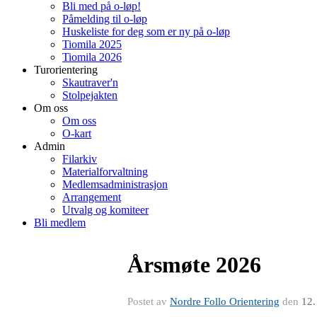
Bli med på o-løp!
Påmelding til o-løp
Huskeliste for deg som er ny på o-løp
Tiomila 2025
Tiomila 2026
Turorientering
Skautraver'n
Stolpejakten
Om oss
Om oss
O-kart
Admin
Filarkiv
Materialforvaltning
Medlemsadministrasjon
Arrangement
Utvalg og komiteer
Bli medlem
Årsmøte 2026
Postet av
Nordre Follo Orientering
den
12.