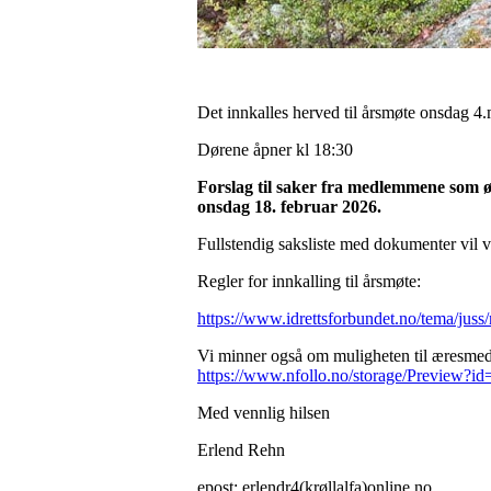
Det innkalles herved til årsmøte onsdag 4
Dørene åpner kl 18:30
Forslag til saker fra medlemmene som ø
onsdag 18. februar 2026.
Fullstendig saksliste med dokumenter vil 
Regler for innkalling til årsmøte:
https://www.idrettsforbundet.no/tema/juss
Vi minner også om muligheten til æres
https://www.nfollo.no/storage/Preview?
Med vennlig hilsen
Erlend Rehn
epost: erlendr4(krøllalfa)online.no