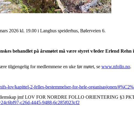
.mars 2026 kl. 19.00 i Langhus speiderhus, Bølerveien 6.
nskes behandlet på årsmøtet må være styret v/leder Erlend Rehn i 
være tilgjengelig for medlemmene en uke før møtet, se
www.nfollo.no
.
/nifs-lov/kapittel-2-felles-bestemmelser-for-hele-organisasjonen/#%C
medlemskap jmf LOV FOR NORDRE FOLLO ORIENTERING §3 PKT 3. Her 
id=24c6bf97-c26d-4445-9488-6c285f023cf2