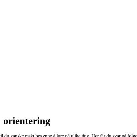
orientering
 vil du ganske raskt begynne å lure på ulike ting. Her får du svar på føl