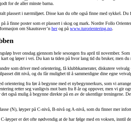
odt for de aller minste barna.
ntralt plassert i nærmiljøet. Disse kan du ofte også finne med sykkel. D
ut på å finne poster som er plassert i skog og mark. Nordre Follo Oriente
informasjon om Skautraver’n
her
og på
www.turorientering.no
.
ubben
ingsløp hver onsdag gjennom hele sesongen fra april til november. So
 kart og løper i vei. Du kan ta tiden på hvor lang tid du bruker, men du
e andre som driver med orientering, få klubbkamerater, diskutere veivalg 
asset ditt nivå, og du får mulighet til å sammenligne dine egne veiva
ed orientering fra før å begynne med et nybegynnerkurs, som vi arrangerer
ering retter seg vanligvis mot barn fra 8 år og oppover, men vi gir og
 det også mulig å begynne direkte på en av de ukentlige treningene. Der 
lasse (N), løyper på C-nivå, B-nivå og A-nivå, som du finner mer info
løyper er det ofte nødvendig at de har følge med en voksen, inntil de f