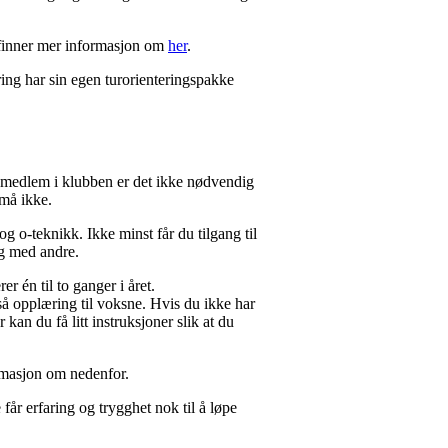
u finner mer informasjon om
her
.
ring har sin egen turorienteringspakke
m medlem i klubben er det ikke nødvendig
 må ikke.
og o-teknikk. Ikke minst får du tilgang til
lg med andre.
 én til to ganger i året.
så opplæring til voksne. Hvis du ikke har
kan du få litt instruksjoner slik at du
rmasjon om nedenfor.
år erfaring og trygghet nok til å løpe