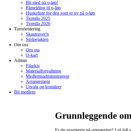
Bli med på o-løp!
Påmelding til o-løp
Huskeliste for deg som er ny på o-løp
Tiomila 2025
Tiomila 2026
Turorientering
Skautraver'n
Stolpejakten
Om oss
Om oss
O-kart
Admin
Filarkiv
Materialforvaltning
Medlemsadministrasjon
Arrangement
Utvalg og komiteer
Bli medlem
Grunnleggende om 
Er du nysgjerrig på orientering? I så fall