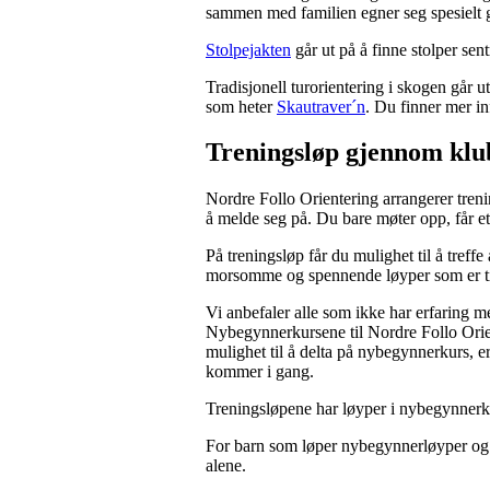
sammen med familien egner seg spesielt g
Stolpejakten
går ut på å finne stolper se
Tradisjonell turorientering i skogen går 
som heter
Skautraver´n
. Du finner mer 
Treningsløp gjennom kl
Nordre Follo Orientering arrangerer tren
å melde seg på. Du bare møter opp, får et
På treningsløp får du mulighet til å treff
morsomme og spennende løyper som er tilp
Vi anbefaler alle som ikke har erfaring m
Nybegynnerkursene til Nordre Follo Orient
mulighet til å delta på nybegynnerkurs, er
kommer i gang.
Treningsløpene har løyper i nybegynnerk
For barn som løper nybegynnerløyper og C-
alene.