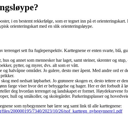
ingsløype?
 poster, i en bestemt rekkefølge, som er tegnet inn på et orienteringskart.
t typisk orienteringskart med en slik orienteringsløype.
av terrenget sett fra fugleperspektiv. Karttegnene er enten svarte, blå, gu
ier, hus og annet som mennesker har laget, samt steiner, skrenter og stup,
bekker, pytter, og myrer, dvs. alt som er vått.
e og halvåpne områder. Jo gulere, desto mer åpent. Med andre ord er det
 prikker.
 skog med nedsatt løpbarhet. Jo grønnere skogen er, desto tettere er den
ønn farge viser hvor det er bebyggelse og hager.
Her er det forbudt å lø
rteller deg hvordan terrenget og landskapet er formet. Høydekurvene fort
groper, hull og småkoller, og skolegårder.
Parkeringsplasser og hovedveier
ttegnene som nybegynnere bør lære seg samt link til alle karttegnene:
net/files/200000195/7340/2023/10/26/nof_karttegn_nybegynnere1.pdf