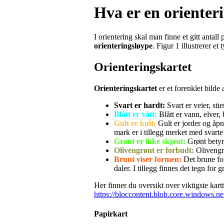
Hva er en orienter
I orientering skal man finne et gitt antall
orienteringsløype
. Figur 1 illustrerer e
Orienteringskartet
Orienteringskartet
er et forenklet bilde 
Svart er hardt:
Svart er veier, st
Blått er vått:
Blått er vann, elver, 
Gult er kult:
Gult er jorder og åpn
mark er i tillegg merket med svarte
Grønt er ikke skjønt:
Grønt betyr
Olivengrønt er forbudt:
Olivengr
Brunt viser formen:
Det brune fo
daler. I tillegg finnes det tegn for 
Her finner du oversikt over viktigste kar
https://bloccontent.blob.core.windows.
Papirkart