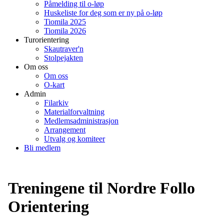
Påmelding til o-løp
Huskeliste for deg som er ny på o-løp
Tiomila 2025
Tiomila 2026
Turorientering
Skautraver'n
Stolpejakten
Om oss
Om oss
O-kart
Admin
Filarkiv
Materialforvaltning
Medlemsadministrasjon
Arrangement
Utvalg og komiteer
Bli medlem
Treningene til Nordre Follo
Orientering