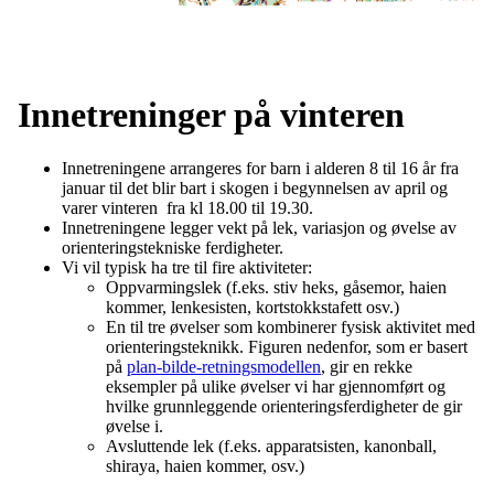
Innetreninger på vinteren
Innetreningene arrangeres for barn i alderen 8 til 16 år fra
januar til det blir bart i skogen i begynnelsen av april og
varer vinteren fra kl 18.00 til 19.30.
Innetreningene legger vekt på lek, variasjon og øvelse av
orienteringstekniske ferdigheter.
Vi vil typisk ha tre til fire aktiviteter:
Oppvarmingslek (f.eks. stiv heks, gåsemor, haien
kommer, lenkesisten, kortstokkstafett osv.)
En til tre øvelser som kombinerer fysisk aktivitet med
orienteringsteknikk. Figuren nedenfor, som er basert
på
plan-bilde-retningsmodellen
, gir en rekke
eksempler på ulike øvelser vi har gjennomført og
hvilke grunnleggende orienteringsferdigheter de gir
øvelse i.
Avsluttende lek (f.eks. apparatsisten, kanonball,
shiraya, haien kommer, osv.)