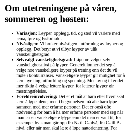
Om utetreningene på våren,
sommeren og høsten:
Variasjon:
Løyper, opplegg, tid, og sted vil variere med
tema, føre og lysforhold.
Nivåstigen:
Vi bruker nivåstigen i utforming av løyper og
opplegg. Det betyr at vi tilbyr løyper av ulik
vanskelighetsgrad.
Selvvalgt vanskelighetsgrad:
Løperne velger selv
vanskelighetsnivå på løyper. Generelt lønner det seg å
velge noe vanskeligere løyper på trening enn det du vil
møte i konkurranser. Vanskeligere løyper gir mulighet for å
lære nye ting, utfordring og spenning. Men av og til er det
mer riktig å velge lettere løyper, for letterer løyper gir
mestringsfølelse.
Foreldreinvolvering:
Det er et mål at barn etter hvert skal
lære å løpe alene, men i begynnelsen må alle barn løpe
sammen med mer erfarne personer. Det er også ofte
nødvendig for barn å ha mer erfarne personer med seg når
man tar en vanskeligere løype enn det man er vant til, for
eksempel hvis man går opp fra N- til C-nivå, fra C- til B-
nivå, eller når man skal lære å løpe nattorientering. For