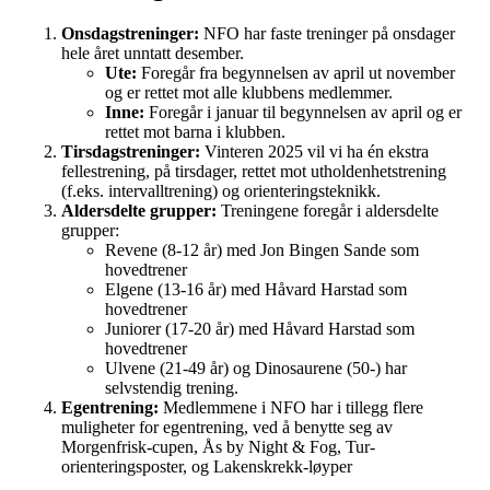
Onsdagstreninger:
NFO har faste treninger på onsdager
hele året unntatt desember.
Ute:
Foregår fra begynnelsen av april ut november
og er rettet mot alle klubbens medlemmer.
Inne:
Foregår i januar til begynnelsen av april og er
rettet mot barna i klubben.
Tirsdagstreninger:
Vinteren 2025 vil vi ha én ekstra
fellestrening, på tirsdager, rettet mot utholdenhetstrening
(f.eks. intervalltrening) og orienteringsteknikk.
Aldersdelte grupper:
Treningene foregår i aldersdelte
grupper:
Revene (8-12 år) med Jon Bingen Sande som
hovedtrener
Elgene (13-16 år) med Håvard Harstad som
hovedtrener
Juniorer (17-20 år) med Håvard Harstad som
hovedtrener
Ulvene (21-49 år) og Dinosaurene (50-) har
selvstendig trening.
Egentrening:
Medlemmene i NFO har i tillegg flere
muligheter for egentrening, ved å benytte seg av
Morgenfrisk-cupen, Ås by Night & Fog, Tur-
orienteringsposter, og Lakenskrekk-løyper