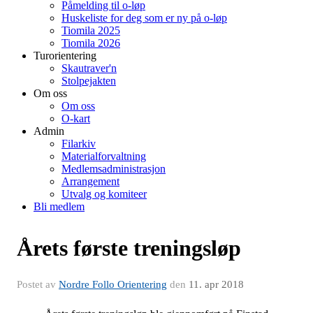
Påmelding til o-løp
Huskeliste for deg som er ny på o-løp
Tiomila 2025
Tiomila 2026
Turorientering
Skautraver'n
Stolpejakten
Om oss
Om oss
O-kart
Admin
Filarkiv
Materialforvaltning
Medlemsadministrasjon
Arrangement
Utvalg og komiteer
Bli medlem
Årets første treningsløp
Postet av
Nordre Follo Orientering
den
11. apr 2018