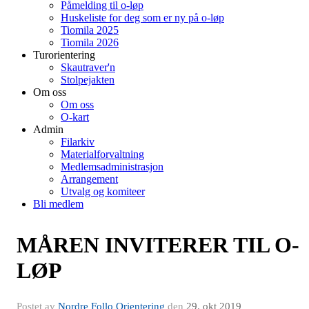
Påmelding til o-løp
Huskeliste for deg som er ny på o-løp
Tiomila 2025
Tiomila 2026
Turorientering
Skautraver'n
Stolpejakten
Om oss
Om oss
O-kart
Admin
Filarkiv
Materialforvaltning
Medlemsadministrasjon
Arrangement
Utvalg og komiteer
Bli medlem
MÅREN INVITERER TIL O-
LØP
Postet av
Nordre Follo Orientering
den
29. okt 2019