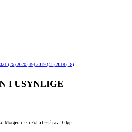
021 (26)
2020 (39)
2019 (41)
2018 (18)
N I USYNLIGE
! Morgenfrisk i Follo består av 10 løp