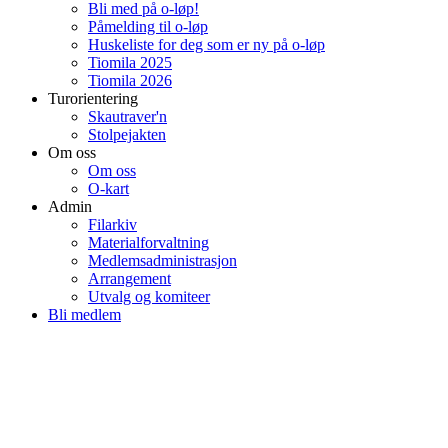
Bli med på o-løp!
Påmelding til o-løp
Huskeliste for deg som er ny på o-løp
Tiomila 2025
Tiomila 2026
Turorientering
Skautraver'n
Stolpejakten
Om oss
Om oss
O-kart
Admin
Filarkiv
Materialforvaltning
Medlemsadministrasjon
Arrangement
Utvalg og komiteer
Bli medlem