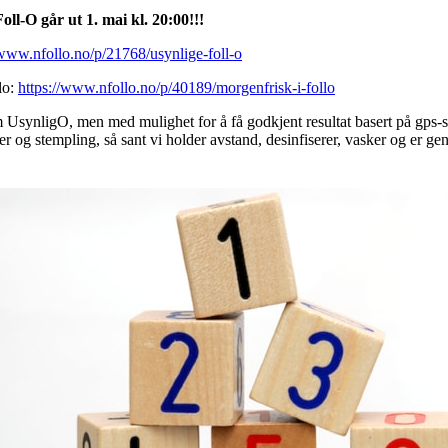
oll-O går ut 1. mai kl. 20:00!!!
/www.nfollo.no/p/21768/usynlige-foll-o
lo:
https://www.nfollo.no/p/40189/morgenfrisk-i-follo
 UsynligO, men med mulighet for å få godkjent resultat basert på gps-sp
er og stempling, så sant vi holder avstand, desinfiserer, vasker og er gene