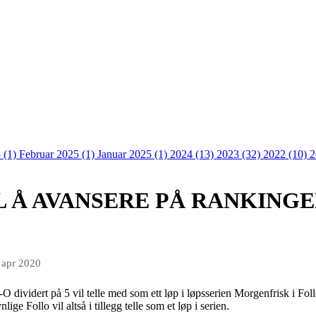
 (1)
Februar 2025 (1)
Januar 2025 (1)
2024 (13)
2023 (32)
2022 (10)
2
IL Å AVANSERE PÅ RANKINGE
 apr 2020
vidert på 5 vil telle med som ett løp i løpsserien Morgenfrisk i Follo
lige Follo vil altså i tillegg telle som et løp i serien.