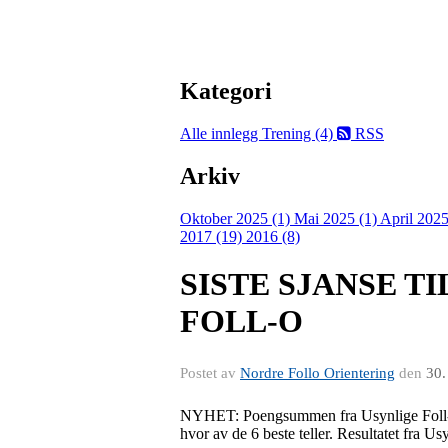
Kategori
Alle innlegg
Trening (4)
RSS
Arkiv
Oktober 2025 (1)
Mai 2025 (1)
April 2025
2017 (19)
2016 (8)
SISTE SJANSE T
FOLL-O
Postet av
Nordre Follo Orientering
den
30.
NYHET: Poengsummen fra Usynlige Foll-O di
hvor av de 6 beste teller. Resultatet fra Usyn