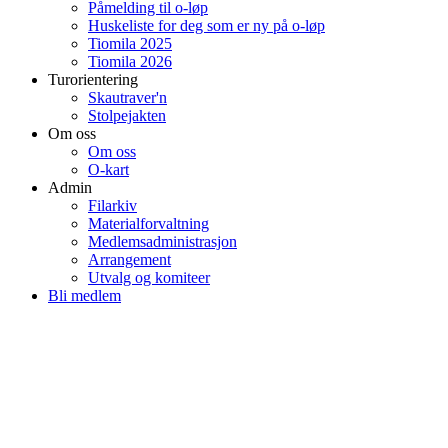
Påmelding til o-løp
Huskeliste for deg som er ny på o-løp
Tiomila 2025
Tiomila 2026
Turorientering
Skautraver'n
Stolpejakten
Om oss
Om oss
O-kart
Admin
Filarkiv
Materialforvaltning
Medlemsadministrasjon
Arrangement
Utvalg og komiteer
Bli medlem