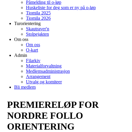
Påmelding til o-løp
Huskeliste for deg som er ny på o-løp
Tiomila 2025
Tiomila 2026
Turorientering
Skautraver'n
Stolpejakten
Om oss
Om oss
O-kart
Admin
Filarkiv
Materialforvaltning
Medlemsadministrasjon
Arrangement
Utvalg og komiteer
Bli medlem
PREMIERELØP FOR
NORDRE FOLLO
ORIENTERING