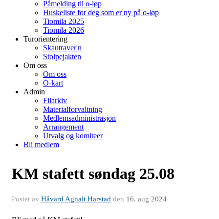
Påmelding til o-løp
Huskeliste for deg som er ny på o-løp
Tiomila 2025
Tiomila 2026
Turorientering
Skautraver'n
Stolpejakten
Om oss
Om oss
O-kart
Admin
Filarkiv
Materialforvaltning
Medlemsadministrasjon
Arrangement
Utvalg og komiteer
Bli medlem
KM stafett søndag 25.08
Postet av
Håvard Agnalt Harstad
den
16. aug 2024