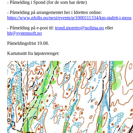
- Påmelding i Spond (for de som har dette)
- Påmelding på arrangementet her i Idretten online:
https://www.nfollo.no/next/events/p/1000111334/km-stafett-i-moss
- Påmelding på e-post til:
trond.moretro@nofima.no
eller
hh@systemsoft.no
Påmeldingsfrist 19.08.
Kartutsnitt fra løpsterrenget: