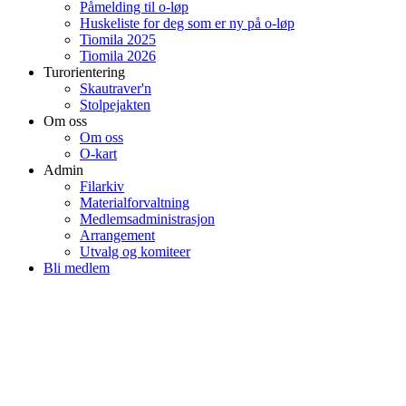
Påmelding til o-løp
Huskeliste for deg som er ny på o-løp
Tiomila 2025
Tiomila 2026
Turorientering
Skautraver'n
Stolpejakten
Om oss
Om oss
O-kart
Admin
Filarkiv
Materialforvaltning
Medlemsadministrasjon
Arrangement
Utvalg og komiteer
Bli medlem