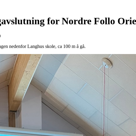
ngavslutning for Nordre Follo Ori
0
ngen nedenfor Langhus skole, ca 100 m å gå.