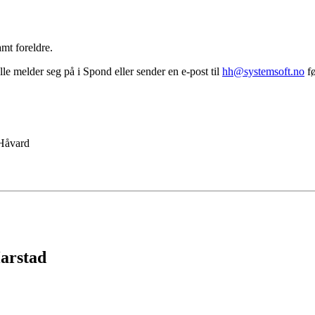
amt foreldre.
lle melder seg på i Spond eller sender en e-post til
hh@systemsoft.no
fø
 Håvard
Harstad