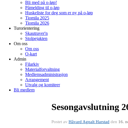
Bli med på o-løp!
Påmelding til o-løp
Huskeliste for deg som er ny på o-løp
Tiomila 2025
Tiomila 2026
Turorientering
Skautraver'n
Stolpejakten
Om oss
Om oss
O-kart
Admin
Filarkiv
Materialforvaltning
Medlemsadministrasjon
Arrangement
Utvalg og komiteer
Bli medlem
Sesongavslutning 2
Postet av
Håvard Agnalt Harstad
den
16. 