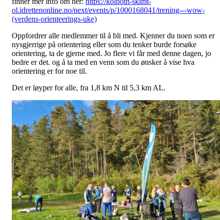
finner mer info om her:
https://kolbotn-skimt-
ol.idrettenonline.no/next/events/p/1000168041/trening---wow-
(verdens-orienteerings-uke)
Oppfordrer alle medlemmer til å bli med. Kjenner du noen som er
nysgjerrige på orientering eller som du tenker burde forsøke
orientering, ta de gjerne med. Jo flere vi får med denne dagen, jo
bedre er det. og å ta med en venn som du ønsker å vise hva
orientering er for noe til.
Det er løyper for alle, fra 1,8 km N til 5,3 km AL.