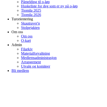
Påmelding til o-løp
Huskeliste for deg som er ny på o-løp
Tiomila 2025
Tiomila 2026
Turorientering
Skautraver'n
Stolpejakten
Om oss
Om oss
O-kart
Admin
Filarkiv
Materialforvaltning
Medlemsadministrasjon
Arrangement
Utvalg og komiteer
Bli medlem