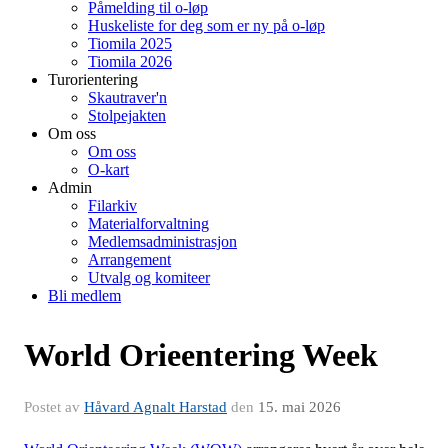
Påmelding til o-løp
Huskeliste for deg som er ny på o-løp
Tiomila 2025
Tiomila 2026
Turorientering
Skautraver'n
Stolpejakten
Om oss
Om oss
O-kart
Admin
Filarkiv
Materialforvaltning
Medlemsadministrasjon
Arrangement
Utvalg og komiteer
Bli medlem
World Orieentering Week
Postet av
Håvard Agnalt Harstad
den
15. mai 2026