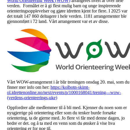
World Orienteering Week (WOW)
arrangeres hvert år over hele
verden. Formålet er å gi flest mulig barn og unge inspirerende
orienteringsopplevelser og gjøre idretten kjent for flere. I 2025 var
det totalt 147 860 deltagere i hele verden. 1181 arrangementer ble
gjennomført i 72 land. Vårt arrangement var et av disse.
Vårt WOW-arrangement i år blir treningen onsdag 20. mai, som du
finner mer info om her:
https://kolbotn-skimt-
ol.idrettenonline.no/next/events/p/1000168041/trening---wow-
(verdens-orienteerings-uke)
Oppfordrer alle medlemmer til å bli med. Kjenner du noen som er
nysgjerrige på orientering eller som du tenker burde forsøke
orientering, ta de gjerne med. Jo flere vi får med denne dagen, jo
bedre er det. og å ta med en venn som du ønsker å vise hva
orientering er for noe til.