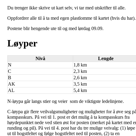
Du trenger ikke skrive ut kart selv, vi tar med utskrifter til alle.
Oppfordrer alle til å ta med egen plastlomme til kartet (hvis du har).
Postene blir hengende ute til og med lørdag 09.09.
Løyper
Nivå
Lengde
N
1,8 km
C
2,3 km
B
2,6 km
AK
3,5 km
AL
5,4 km
N-løypa går langs stier og veier som de viktigste ledelinjene.
C-løypa gir flere veilvalgsmuligheter og muligheter for å øve seg p
kompasskurs. På vei til 1. post er det mulig å ta kompasskurs fra
høydepunktet nede ved stien øst for posten (merket på kartet med e
runding og pil). På vei til 4. post har du tre mulige veivalg: (1) løpe
ut til hogstfeltet og følge hogstfeltet ned til posten, (2) ta en