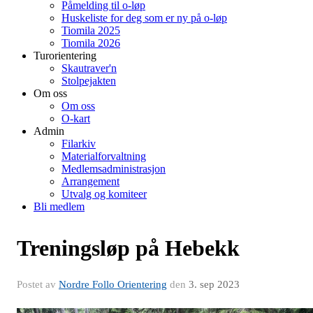
Påmelding til o-løp
Huskeliste for deg som er ny på o-løp
Tiomila 2025
Tiomila 2026
Turorientering
Skautraver'n
Stolpejakten
Om oss
Om oss
O-kart
Admin
Filarkiv
Materialforvaltning
Medlemsadministrasjon
Arrangement
Utvalg og komiteer
Bli medlem
Treningsløp på Hebekk
Postet av
Nordre Follo Orientering
den
3. sep 2023