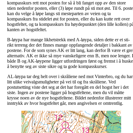
kompasskurs rett mot posten for så å bli fanget opp av den store
stien nedenfor posten, eller (3) løpe rundt på sti mot øst. Til 6. post
kan du velge å løpe langs sti mesteparten av veien og ta
kompasskurs fra stidelet øst for posten, eller du kan kutte rett over
hogstfeltet, og ta kompasskurs fra høydepunktet (den lille kollen) p
kanten av hogstfeltet.
B-løypa har mange likhetstrekk med A-løypa, siden dette er et sti-
rikt terreng der det finnes mange oppfangende detaljer i bakkant av
postene. For de som synes AK er litt lang, kan derfor B være et grei
alternativ. AK er ikke så mye vanskeligere enn B, men noe lenger. 
både B og AK-løypene ligger utfordringen først og fremst i å huske
å benytte seg av siste sikre og ta gode kompasskurser.
AL-løypa tar deg helt over i skråliene ned mot Vinterbro, og du har
litt ulike veivalgsmuligheter på vei til og fra skråliene. Ved
postutsetting viste det seg at det har foregått en del hogst her i det
siste. Ingen av postene ligger på hogstfeltene, men du vil måtte
krysse noen av de nye hogstfeltene. Bildet nedenfor illustrerer mitt
inntrykk av hvor hogstfeltet går, men angivelsen er omtrentlig.