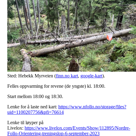
Sted: Hebekk Myrveien (
finn.no kart
,
google-kart
).
Felles oppvarming for revene (de yngste) kl. 18:00.
Start mellom 18:00 og 18:30.
Lenke for å laste ned kart:
https://www.nfollo.no/storage/files?
uid=1100207756&pfi=76614
Lenke til løyper på
Livelox:
https://www.livelox.com/Events/Show/112895/Nordre-
Follo-Orientering-treningslop-6-september-2023