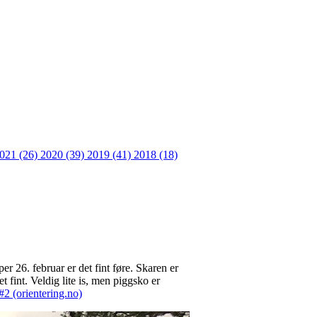
021 (26)
2020 (39)
2019 (41)
2018 (18)
er 26. februar er det fint føre. Skaren er
 fint. Veldig lite is, men piggsko er
2 (orientering.no)