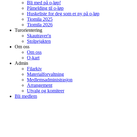
Bli med på o-løp!
Påmelding til o-løp
Huskeliste for deg som er ny på o-løp
Tiomila 2025
Tiomila 2026
Turorientering
Skautraver'n
Stolpejakten
Om oss
Om oss
O-kart
Admin
Filarkiv
Materialforvaltning
Medlemsadministrasjon
Arrangement
Utvalg og komiteer
Bli medlem