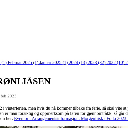
 (1)
Februar 2025 (1)
Januar 2025 (1)
2024 (13)
2023 (32)
2022 (10)
2
GRØNLIÅSEN
 feb 2023
 vinterferien, men hvis du nå kommer tilbake fra ferie, så skal vite at p
 men er man forsiktig og oppmerksom på faren for gjennomtråkk, så går det
 du her:
Eventor - Arrangementsinformasjon: Morgenfrisk i Follo 2023 #