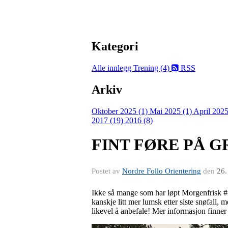
Kategori
Alle innlegg
Trening (4)
RSS
Arkiv
Oktober 2025 (1)
Mai 2025 (1)
April 2025
2017 (19)
2016 (8)
FINT FØRE PÅ 
Postet av
Nordre Follo Orientering
den
26.
Ikke så mange som har løpt Morgenfrisk #2 i
kanskje litt mer lumsk etter siste snøfall,
likevel å anbefale! Mer informasjon finner