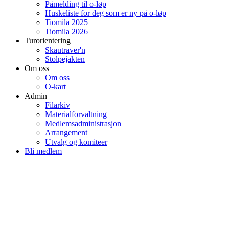
Påmelding til o-løp
Huskeliste for deg som er ny på o-løp
Tiomila 2025
Tiomila 2026
Turorientering
Skautraver'n
Stolpejakten
Om oss
Om oss
O-kart
Admin
Filarkiv
Materialforvaltning
Medlemsadministrasjon
Arrangement
Utvalg og komiteer
Bli medlem