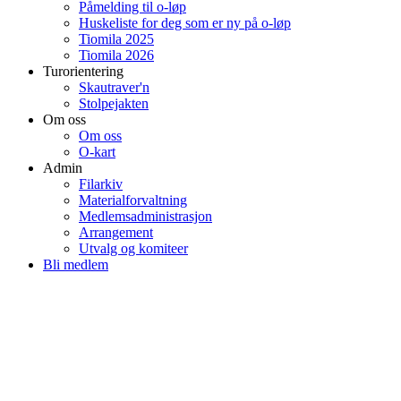
Påmelding til o-løp
Huskeliste for deg som er ny på o-løp
Tiomila 2025
Tiomila 2026
Turorientering
Skautraver'n
Stolpejakten
Om oss
Om oss
O-kart
Admin
Filarkiv
Materialforvaltning
Medlemsadministrasjon
Arrangement
Utvalg og komiteer
Bli medlem