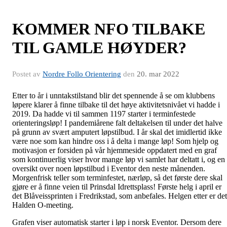
KOMMER NFO TILBAKE
TIL GAMLE HØYDER?
Postet av
Nordre Follo Orientering
den
20. mar 2022
Etter to år i unntakstilstand blir det spennende å se om klubbens
løpere klarer å finne tilbake til det høye aktivitetsnivået vi hadde i
2019. Da hadde vi til sammen 1197 starter i terminfestede
orienteringsløp! I pandemiårene falt deltakelsen til under det halve
på grunn av svært amputert løpstilbud. I år skal det imidlertid ikke
være noe som kan hindre oss i å delta i mange løp! Som hjelp og
motivasjon er forsiden på vår hjemmeside oppdatert med en graf
som kontinuerlig viser hvor mange løp vi samlet har deltatt i, og en
oversikt over noen løpstilbud i Eventor den neste månenden.
Morgenfrisk teller som terminfestet, nærløp, så det første dere skal
gjøre er å finne veien til Prinsdal Idrettsplass! Første helg i april er
det Blåveissprinten i Fredrikstad, som anbefales. Helgen etter er det
Halden O-meeting.
Grafen viser automatisk starter i løp i norsk Eventor. Dersom dere