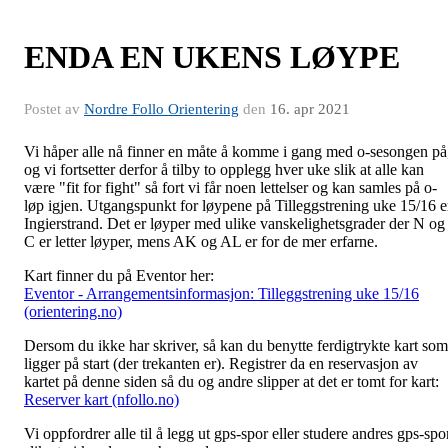
ENDA EN UKENS LØYPE
Postet av
Nordre Follo Orientering
den
16. apr 2021
Vi håper alle nå finner en måte å komme i gang med o-sesongen på
og vi fortsetter derfor å tilby to opplegg hver uke slik at alle kan
være "fit for fight" så fort vi får noen lettelser og kan samles på o-
løp igjen. Utgangspunkt for løypene på Tilleggstrening uke 15/16 e
Ingierstrand. Det er løyper med ulike vanskelighetsgrader der N og
C er letter løyper, mens AK og AL er for de mer erfarne.
Kart finner du på Eventor her:
Eventor - Arrangementsinformasjon: Tilleggstrening uke 15/16
(orientering.no)
Dersom du ikke har skriver, så kan du benytte ferdigtrykte kart som
ligger på start (der trekanten er). Registrer da en reservasjon av
kartet på denne siden så du og andre slipper at det er tomt for kart:
Reserver kart (nfollo.no)
Vi oppfordrer alle til å legg ut gps-spor eller studere andres gps-spo