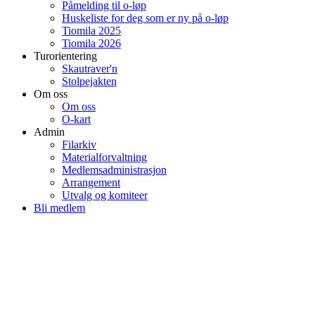
Påmelding til o-løp
Huskeliste for deg som er ny på o-løp
Tiomila 2025
Tiomila 2026
Turorientering
Skautraver'n
Stolpejakten
Om oss
Om oss
O-kart
Admin
Filarkiv
Materialforvaltning
Medlemsadministrasjon
Arrangement
Utvalg og komiteer
Bli medlem