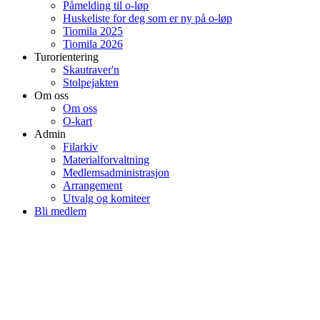
Påmelding til o-løp
Huskeliste for deg som er ny på o-løp
Tiomila 2025
Tiomila 2026
Turorientering
Skautraver'n
Stolpejakten
Om oss
Om oss
O-kart
Admin
Filarkiv
Materialforvaltning
Medlemsadministrasjon
Arrangement
Utvalg og komiteer
Bli medlem