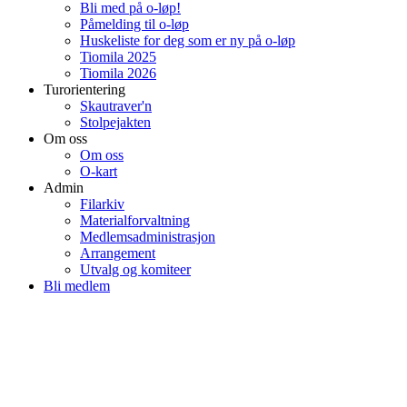
Bli med på o-løp!
Påmelding til o-løp
Huskeliste for deg som er ny på o-løp
Tiomila 2025
Tiomila 2026
Turorientering
Skautraver'n
Stolpejakten
Om oss
Om oss
O-kart
Admin
Filarkiv
Materialforvaltning
Medlemsadministrasjon
Arrangement
Utvalg og komiteer
Bli medlem