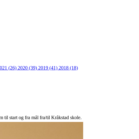
021 (26)
2020 (39)
2019 (41)
2018 (18)
l start og fra mål fra/til Kråkstad skole.