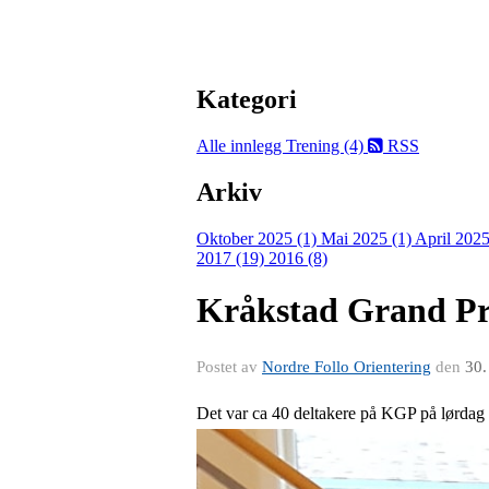
Kategori
Alle innlegg
Trening (4)
RSS
Arkiv
Oktober 2025 (1)
Mai 2025 (1)
April 2025
2017 (19)
2016 (8)
Kråkstad Grand Pr
Postet av
Nordre Follo Orientering
den
30.
Det var ca 40 deltakere på KGP på lørdag 2