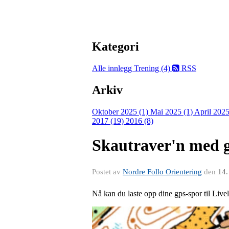
Kategori
Alle innlegg
Trening (4)
RSS
Arkiv
Oktober 2025 (1)
Mai 2025 (1)
April 2025
2017 (19)
2016 (8)
Skautraver'n med 
Postet av
Nordre Follo Orientering
den
14.
Nå kan du laste opp dine gps-spor til Livelo