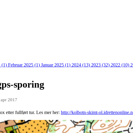
 (1)
Februar 2025 (1)
Januar 2025 (1)
2024 (13)
2023 (32)
2022 (10)
2
gps-sporing
 apr 2017
x etter fullført tur. Les mer her:
http://kolbotn-skimt-ol.idrettenonline.