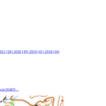
021 (26)
2020 (39)
2019 (41)
2018 (18)
no/p/26405/...