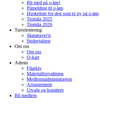
Bli med på o-løp!
Påmelding til o-løp
Huskeliste for deg som er ny på o-løp
Tiomila 2025
Tiomila 2026
Turorientering
Skautraver'n
Stolpejakten
Om oss
Om oss
O-kart
Admin
Filarkiv
Materialforvaltning
Medlemsadministrasjon
Arrangement
Utvalg og komiteer
Bli medlem