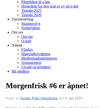
Påmelding til o-løp
Huskeliste for deg som er ny på o-løp
Tiomila 2025
Tiomila 2026
Turorientering
Skautraver'n
Stolpejakten
Om oss
Om oss
O-kart
Admin
Filarkiv
Materialforvaltning
Medlemsadministrasjon
Arrangement
Utvalg og komiteer
Bli medlem
Morgenfrisk #6 er åpnet!
Postet av
Nordre Follo Orientering
den
9. jun 2023