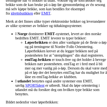
treningene har vi brikker til utlån. Voksne og de som ønsker seg
brikke som de kan bruke på o-løp før gjennomføring av én sesong
må selv kjøpe brikke, som kan bestilles for eksempel
fra
idrettsbutikken
eller
EMIT
.
Merk at det finnes ulike typer elektroniske brikker og leverandører
av ulike systemer av brikker og tidtakingssystemer.
I
Norge
dominerer
EMIT
-systemet, levert av den norske
bedriften EMIT. EMIT leverer to typer brikker:
Løperbrikken
er den aller vanligste på de fleste o-løp
og på treningene til Nordre Follo Orientering.
Løperbrikken krever at du legger brikken ned på
postenheten for at "stemplingen" din skal registreres.
emiTag-brikken
er touch-free og det holder å bevege
brikken nær postenheten. emiTag er i ferd med å bli
mer og mer vanlig på o-løp. Dersom du skal være med
på et løp der det benyttes emiTag har du mulighet for å
låne en emiTag-brikke av klubben.
I
utlandet
benyttes også andre systemer enn EMIT,
særlig
SPORTident
er utbredt. Skal du løpe orientering i
utlandet må du forsikre deg om hvilken type brikke som
benyttes.
Bildet nedenfor viser løperbrikken: