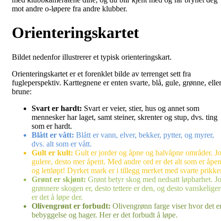
mot andre o-løpere fra andre klubber.
Orienteringskartet
Bildet nedenfor illustrerer et typisk orienteringskart.
Orienteringskartet er et forenklet bilde av terrenget sett fra
fugleperspektiv. Karttegnene er enten svarte, blå, gule, grønne, elle
brune:
Svart er hardt:
Svart er veier, stier, hus og annet som
mennesker har laget, samt steiner, skrenter og stup, dvs. ting
som er hardt.
Blått er vått:
Blått er vann, elver, bekker, pytter, og myrer,
dvs. alt som er vått.
Gult er kult:
Gult er jorder og åpne og halvåpne områder. J
gulere, desto mer åpent. Med andre ord er det alt som er åpen
og lettløpt! Dyrket mark er i tillegg merket med svarte prikker
Grønt er skjønt:
Grønt betyr skog med nedsatt løpbarhet. J
grønnere skogen er, desto tettere er den, og desto vanskeliger
er det å løpe der.
Olivengrønt er forbudt:
Olivengrønn farge viser hvor det e
bebyggelse og hager. Her er det forbudt å løpe.