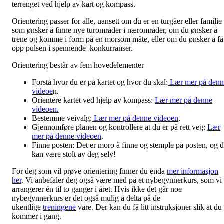
terrenget ved hjelp av kart og kompass.
Orientering passer for alle, uansett om du er en turgåer eller familie
som ønsker å finne nye turområder i nærområder, om du ønsker å
trene og komme i form på en morsom måte, eller om du ønsker å få
opp pulsen i spennende konkurranser.
Orientering består av fem hovedelementer
Forstå hvor du er på kartet og hvor du skal:
Lær mer på denn
videoe
n.
Orientere kartet ved hjelp av kompass:
Lær mer på denne
videoen.
Bestemme veivalg:
Lær mer på denne videoen
.
Gjennomføre planen og kontrollere at du er på rett veg:
Lær
mer på denne videoen
.
Finne posten: Det er moro å finne og stemple på posten, og 
kan være stolt av deg selv!
For deg som vil prøve orientering finner du enda
mer informasjon
her
. Vi anbefaler deg også være med på et nybegynnerkurs, som vi
arrangerer én til to ganger i året. Hvis ikke det går noe
nybegynnerkurs er det også mulig å delta på de
ukentlige
treningene
våre. Der kan du få litt instruksjoner slik at du
kommer i gang.