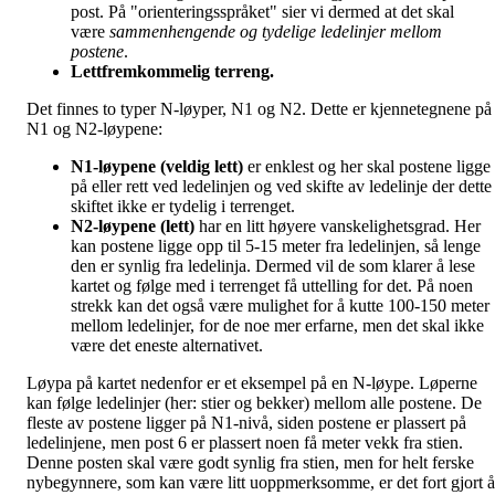
post. På "orienteringsspråket" sier vi dermed at det skal
være
sammenhengende og tydelige
ledelinjer
mellom
postene
.
Lettfremkommelig terreng.
Det finnes to typer N-løyper, N1 og N2. Dette er kjennetegnene på
N1 og N2-løypene:
N1-løypene (veldig lett)
er enklest og her skal postene ligge
på eller rett ved ledelinjen og ved skifte av ledelinje der dette
skiftet ikke er tydelig i terrenget.
N2-løypene (lett)
har en litt høyere vanskelighetsgrad. Her
kan postene ligge opp til 5-15 meter fra ledelinjen, så lenge
den er synlig fra ledelinja. Dermed vil de som klarer å lese
kartet og følge med i terrenget få uttelling for det. På noen
strekk kan det også være mulighet for å kutte 100-150 meter
mellom ledelinjer, for de noe mer erfarne, men det skal ikke
være det eneste alternativet.
Løypa på kartet nedenfor er et eksempel på en N-løype. Løperne
kan følge ledelinjer (her: stier og bekker) mellom alle postene. De
fleste av postene ligger på N1-nivå, siden postene er plassert på
ledelinjene, men post 6 er plassert noen få meter vekk fra stien.
Denne posten skal være godt synlig fra stien, men for helt ferske
nybegynnere, som kan være litt uoppmerksomme, er det fort gjort å