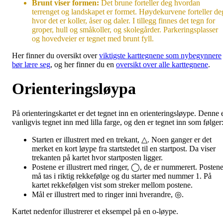
Brunt viser formen:
Det brune forteller deg hvordan
terrenget og landskapet er formet. Høydekurvene forteller de
hvor det er koller, åser og daler. I tillegg finnes det tegn for
groper, hull og småkoller, og skolegårder. Parkeringsplasser
og hovedveier er tegnet med brunt fyll.
Her finner du oversikt over
viktigste karttegnene som nybegynnere
bør lære seg
, og her finner du en
oversikt over alle karttegnene
.
Orienteringsløypa
På orienteringskartet er det tegnet inn en orienteringsløype. Denne 
vanligvis tegnet inn med lilla farge, og den er tegnet inn som følger
Starten er illustrert med en trekant, △. Noen ganger er det
merket en kort løype fra startstedet til en startpost. Da viser
trekanten på kartet hvor startposten ligger.
Postene er illustrert med ringer, ◯, de er nummerert. Posten
må tas i riktig rekkefølge og du starter med nummer 1. På
kartet rekkefølgen vist som streker mellom postene.
Mål er illustrert med to ringer inni hverandre, ◎.
Kartet nedenfor illustrerer et eksempel på en o-løype.