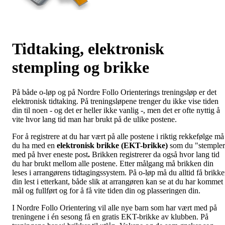
Tidtaking, elektronisk
stempling og brikke
På både o-løp og på Nordre Follo Orienterings treningsløp er det
elektronisk tidtaking. På treningsløpene trenger du ikke vise tiden
din til noen - og det er heller ikke vanlig -, men det er ofte nyttig å
vite hvor lang tid man har brukt på de ulike postene.
For å registrere at du har vært på alle postene i riktig rekkefølge må
du ha med en
elektronisk brikke (EKT-brikke)
som du "stemple
med på hver eneste post
.
Brikken registrerer da også hvor lang tid
du har brukt mellom alle postene. Etter målgang må brikken din
leses i arrangørens tidtagingssystem. På o-løp må du alltid få brikk
din lest i etterkant, både slik at arrangøren kan se at du har kommet 
mål og fullført og for å få vite tiden din og plasseringen din.
I Nordre Follo Orientering vil alle nye barn som har vært med på
treningene i én sesong få en gratis EKT-brikke av klubben. På