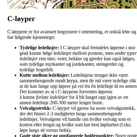
C-løyper
C-løypene er for avansert begynnere i orientering, er nokså lette og
har følgende kjennetegn:
Tydelige ledelinjer:
I C-løyper skal fremdeles løperne i stor
grad kunne følge ledelinjer mellom postene, men
andre typer
ledelinjer
enn stier, veier, bekker og gjerder kan også følges,
som tydelige myrkanter og jordekanter, steingerder og
tydelige hogstfelt.
Kutte mellom ledelinjer:
Ledelinjene trenger ikke være
sammenhengende rundt løypa, men de må være tydelige slik
at de kan fange opp løpere på vei fra én ledelinje til en annen
Det kommer av at i C-løypene forventes løperne
å kunne
forlate
ledelinjer
for å bli fanget opp igjen av en
annen ledelinje 200-300 meter lenger borte.
Veivalgsstrekk:
C-løyper vil gjerne ha noen veivalgsstrekk,
der det finnes 2-3 muligheter langs sammenhengende
ledelinjer. Veivalgene vil handle om hvilke veivalg som er
kortest eller lengst og hvilke som har best løpbarhet (f.eks.
løpe langs sti versus bekk).
Gode siste sikre og oppfangede holdepunkter:
Noen poste