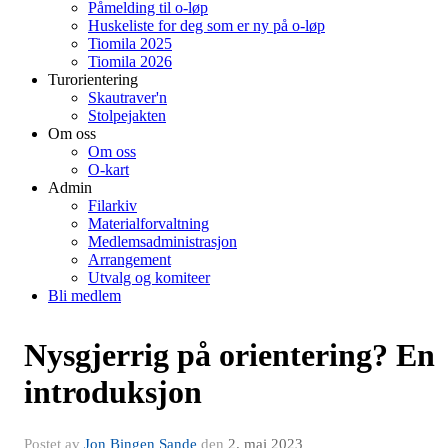
Påmelding til o-løp
Huskeliste for deg som er ny på o-løp
Tiomila 2025
Tiomila 2026
Turorientering
Skautraver'n
Stolpejakten
Om oss
Om oss
O-kart
Admin
Filarkiv
Materialforvaltning
Medlemsadministrasjon
Arrangement
Utvalg og komiteer
Bli medlem
Nysgjerrig på orientering? En
introduksjon
Postet av
Jon Bingen Sande
den
2. mai 2023