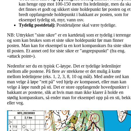
kan henge opp mot 100-150 meter fra ledelininje, men da ska
det finnes et godt og sikkert siste holdepunkt før posten og et
bredt oppfangende holdepunkt i bakkant av posten, som for
eksempel tydelig sti, myr, vann osv.
Tydelig postdetalj:
Postdetaljene skal være tydelige.
NB: Uttrykket "siste sikre" er en kartdetalj som er tydelig i terrenge
og som kan brukes som et siste sikre holdepunkt før man finner
posten. Man kan for eksempel ta en kort kompasskurs fra siste sikr
til posten. Et annet ord for siste sikre er "angrepspunkt" (fra eng.
«attack point»).
Nedenfor ser du en typisk C-løype. Det er tydelige ledenlinjer
mellom alle postene. På flere av strekkene er det mulig å kutte
mellom ledelinjene (eks. 1, 2, 3, 8, 10 og mål). Med andre ord kan
man velge å løpe "rett på" ved hjelp av kompasset, eller man kan
velge å løpe rundt på sti. Det er store oppfangende hovedpunkter i
bakkant av postene, slik at hvis man man ikke klarer å holde en
stødig kompasskurs, så ender man for eksempel opp på en sti, bekk
eller veg.