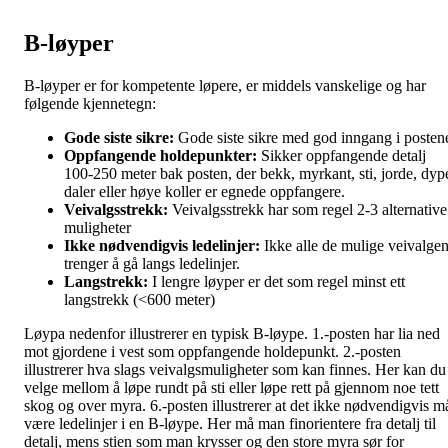
B-løyper
B-løyper er for kompetente løpere, er middels vanskelige og har
følgende kjennetegn:
Gode siste sikre:
Gode siste sikre med god inngang i posten
Oppfangende holdepunkter:
Sikker oppfangende detalj
100-250 meter bak posten, der bekk, myrkant, sti, jorde, dyp
daler eller høye koller er egnede oppfangere.
Veivalgsstrekk:
Veivalgsstrekk har som regel 2-3 alternative
muligheter
Ikke nødvendigvis ledelinjer:
Ikke alle de mulige veivalge
trenger å gå langs ledelinjer.
Langstrekk:
I lengre løyper er det som regel minst ett
langstrekk (<600 meter)
Løypa nedenfor illustrerer en typisk B-løype. 1.-posten har lia ned
mot gjordene i vest som oppfangende holdepunkt. 2.-posten
illustrerer hva slags veivalgsmuligheter som kan finnes. Her kan du
velge mellom å løpe rundt på sti eller løpe rett på gjennom noe tett
skog og over myra. 6.-posten illustrerer at det ikke nødvendigvis m
være ledelinjer i en B-løype. Her må man finorientere fra detalj til
detalj, mens stien som man krysser og den store myra sør for