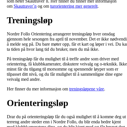
som heter Skautraver´n. Her finner du finner mer informasjon
om
Skautraver´n
og om
turorientering mer generelt
.
Treningsløp
Nordre Follo Orientering arrangerer treningsløp hver onsdag
gjennom hele sesongen fra april til november. Det er ikke nødvend
å melde seg på. Du bare møter opp, får et kart og løper i vei. Du ka
ta tiden på hvor lang tid du bruker, men du må ikke.
På treningsløp får du mulighet til å treffe andre som driver med
orientering, få klubbkamerater, diskutere veivalg og o-teknikk. Ikke
minst får du tilgang til morsomme og spennende løyper som er
tilpasset ditt nivå, og du får mulighet til å sammenligne dine egne
veivalg med andre.
Her finner du mer informasjon om
treningsløpene våre
.
Orienteringsløp
Drar du på orienteringsløp får du også mulighet til å komme deg ut 
terreng andre steder enn i Nordre Follo, du blir enda bedre kjent
med klubbkameratene dine, og du blir kjent med og får brynet deg