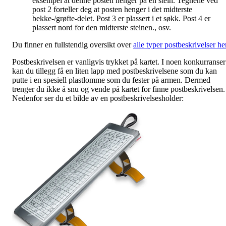
eksempel at denne posten henger på en stein. Tegnene ved
post 2 forteller deg at posten henger i det midterste
bekke-/grøfte-delet. Post 3 er plassert i et søkk. Post 4 er
plassert nord for den midterste steinen., osv.
Du finner en fullstendig oversikt over
alle typer postbeskrivelser he
Postbeskrivelsen er vanligvis trykket på kartet. I noen konkurranser
kan du tillegg få en liten lapp med postbeskrivelsene som du kan
putte i en spesiell plastlomme som du fester på armen. Dermed
trenger du ikke å snu og vende på kartet for finne postbeskrivelsen.
Nedenfor ser du et bilde av en postbeskrivelsesholder: