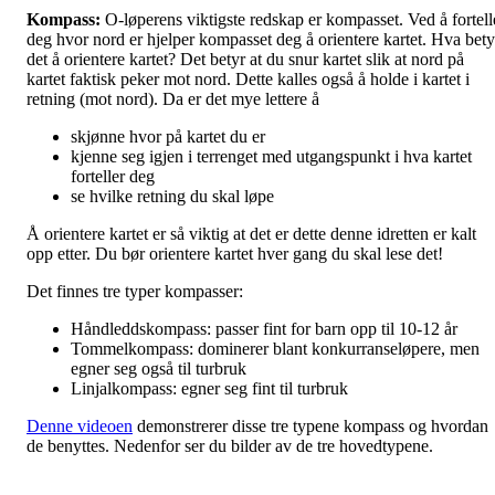
Kompass:
O-løperens viktigste redskap er kompasset. Ved å fortell
deg hvor nord er hjelper kompasset deg å orientere kartet. Hva bety
det å orientere kartet? Det betyr at du snur kartet slik at nord på
kartet faktisk peker mot nord. Dette kalles også å holde i kartet i
retning (mot nord). Da er det mye lettere å
skjønne hvor på kartet du er
kjenne seg igjen i terrenget med utgangspunkt i hva kartet
forteller deg
se hvilke retning du skal løpe
Å orientere kartet er så viktig at det er dette denne idretten er kalt
opp etter. Du bør orientere kartet hver gang du skal lese det!
Det finnes tre typer kompasser:
Håndleddskompass: passer fint for barn opp til 10-12 år
Tommelkompass: dominerer blant konkurranseløpere, men
egner seg også til turbruk
Linjalkompass: egner seg fint til turbruk
Denne videoen
demonstrerer disse tre typene kompass og hvordan
de benyttes. Nedenfor ser du bilder av de tre hovedtypene.