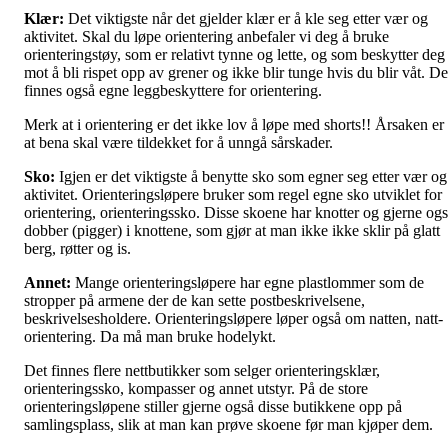
Klær:
Det viktigste når det gjelder klær er å kle seg etter vær og
aktivitet. Skal du løpe orientering anbefaler vi deg å bruke
orienteringstøy, som er relativt tynne og lette, og som beskytter deg
mot å bli rispet opp av grener og ikke blir tunge hvis du blir våt. De
finnes også egne leggbeskyttere for orientering.
Merk at i orientering er det ikke lov å løpe med shorts!! Årsaken er
at bena skal være tildekket for å unngå sårskader.
Sko:
Igjen er det viktigste å benytte sko som egner seg etter vær og
aktivitet. Orienteringsløpere bruker som regel egne sko utviklet for
orientering, orienteringssko. Disse skoene har knotter og gjerne og
dobber (pigger) i knottene, som gjør at man ikke ikke sklir på glatt
berg, røtter og is.
Annet:
Mange orienteringsløpere har egne plastlommer som de
stropper på armene der de kan sette postbeskrivelsene,
beskrivelsesholdere. Orienteringsløpere løper også om natten, natt-
orientering. Da må man bruke hodelykt.
Det finnes flere nettbutikker som selger orienteringsklær,
orienteringssko, kompasser og annet utstyr. På de store
orienteringsløpene stiller gjerne også disse butikkene opp på
samlingsplass, slik at man kan prøve skoene før man kjøper dem.