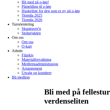
Bli med på o-løp!
Påmelding til o-løp
Huskeliste for deg som er ny på o-løp
Tiomila 2025
Tiomila 2026
Turorientering
Skautraver'n
Stolpejakten
Om oss
Om oss
O-kart
Admin
Filarkiv
Materialforvaltning
Medlemsadministrasjon
Arrangement
Utvalg og komiteer
Bli medlem
Bli med på fellestur
verdenseliten