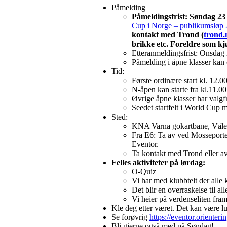
Påmelding
Påmeldingsfrist: Søndag 23
Cup i Norge – publikumsløp 2
kontakt med Trond (
trond
brikke etc. Foreldre som kjø
Etteranmeldingsfrist: Onsdag 
Påmelding i åpne klasser kan
Tid:
Første ordinære start kl. 12.0
N-åpen kan starte fra kl.11.0
Øvrige åpne klasser har valgf
Seedet startfelt i World Cup 
Sted:
KNA Varna gokartbane, Våler
Fra E6: Ta av ved Mosseporten
Eventor.
Ta kontakt med Trond eller a
Felles aktiviteter på lørdag:
O-Quiz
Vi har med klubbtelt der alle
Det blir en overraskelse til a
Vi heier på verdenseliten fram
Kle deg etter været. Det kan være lu
Se forøvrig
https://eventor.oriente
Bli gjerne også med på Søndag!