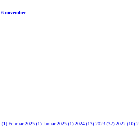
g 6 november
 (1)
Februar 2025 (1)
Januar 2025 (1)
2024 (13)
2023 (32)
2022 (10)
2