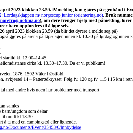
 april 2023 klokken 23.59. Påmelding kan gjøres på egenhånd i Ev
: Lørdagskjappen m/ norgescup junior (orientering.no)
. Bruk nummer 
.moretro@nofima.no
), om dere trenger hjelp med påmelding, lurer 
rer barn oppfordres til å løpe selv.
26 april 2023 klokken 23.59 (da blir det dyrere å melde seg på)
 også gjøres på arena på løpsdagen innen kl. 10.30 på lørdag og innen 
0.
0.
ri starttid kl. 12.00–14.45.
mellomdistanse cirka kl. 13.30–17.30. Da er vi publikum!
veien 1876, 1592 Våler i Østfold.
, avkjørsel 14 – Patterødkrysset. Følg fv. 120 og fv. 115 i 15 km i ret
vtal med andre hvis noen har problemer med transport
 kan samles
lle barn/ungdom som deltar
 til rundt kl 18.30
rt å ta med en campingstol eller lignende.
ring.no/Documents/Event/35453/6/Innbydelse