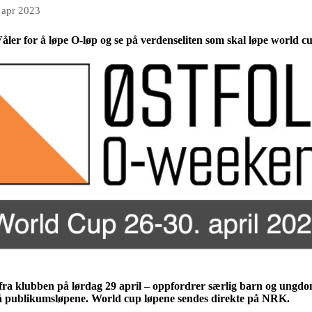
 apr 2023
 Våler for å løpe O-løp og se på verdenseliten som skal løpe world c
fra klubben på lørdag 29 april – oppfordrer særlig barn og ungdom o
på publikumsløpene. World cup løpene sendes direkte på NRK.