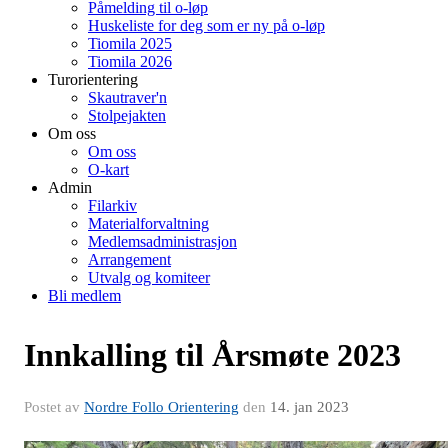
Påmelding til o-løp
Huskeliste for deg som er ny på o-løp
Tiomila 2025
Tiomila 2026
Turorientering
Skautraver'n
Stolpejakten
Om oss
Om oss
O-kart
Admin
Filarkiv
Materialforvaltning
Medlemsadministrasjon
Arrangement
Utvalg og komiteer
Bli medlem
Innkalling til Årsmøte 2023
Postet av
Nordre Follo Orientering
den
14. jan 2023