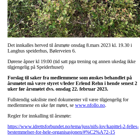
Det innkalles herved til årsmøte onsdag 8.mars 2023 kl. 19.30 i
Langhus speiderhus, Bølerveien 6.
Dørene åpner kl 19:00 (tid satt pga trening og annen ukedag ikke
tilgjengelig på Speiderhuset)
Forslag til saker fra medlemmene som ønskes behandlet på
årsmøtet må være styret v/leder Erlend Rehn i hende senest 2
uker før årsmøtet dvs. onsdag 22. februar 2023.
Fullstendig saksliste med dokumenter vil være tilgjengelig for
medlemmene en uke før møtet, se
www.nfollo.no
.
Regler for innkalling til årsmøte:
https://www.idrettsforbundet.no/tema/juss/nifs-lov/kapittel-2-felles-
bestemmelser-for-hele-organisasjonen/#%C2%A72-15