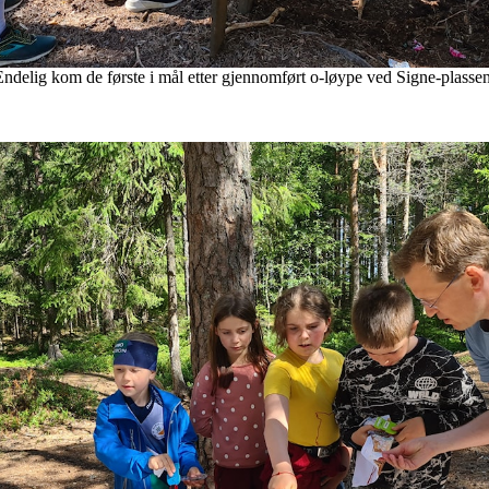
Endelig kom de første i mål etter gjennomført o-løype ved Signe-plassen