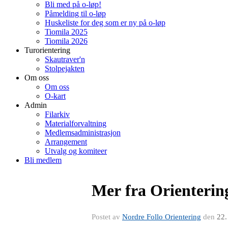
Bli med på o-løp!
Påmelding til o-løp
Huskeliste for deg som er ny på o-løp
Tiomila 2025
Tiomila 2026
Turorientering
Skautraver'n
Stolpejakten
Om oss
Om oss
O-kart
Admin
Filarkiv
Materialforvaltning
Medlemsadministrasjon
Arrangement
Utvalg og komiteer
Bli medlem
Mer fra Orienteri
Postet av
Nordre Follo Orientering
den
22.