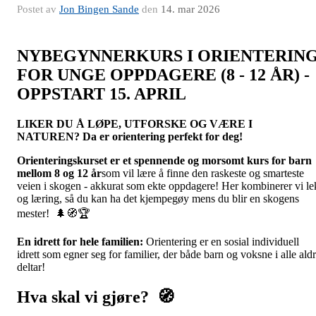
Postet av
Jon Bingen Sande
den
14. mar 2026
NYBEGYNNERKURS I ORIENTERIN
FOR UNGE OPPDAGERE (8 - 12 ÅR) -
OPPSTART 15. APRIL
LIKER DU Å LØPE, UTFORSKE OG VÆRE I
NATUREN?
Da er orientering perfekt for deg!
Orienteringskurset er et spennende og morsomt kurs for barn
mellom 8 og 12 år
som vil lære å finne den raskeste og smarteste
veien i skogen - akkurat som ekte oppdagere! Her kombinerer vi le
og læring, så du kan ha det kjempegøy mens du blir en skogens
mester! 🌲🧭🏆
En idrett for hele familien:
Orientering er en sosial individuell
idrett som egner seg for familier, der både barn og voksne i alle ald
deltar!
Hva skal vi gjøre? 🧭