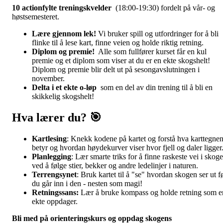
10 actionfylte treningskvelder
(18:00-19:30) fordelt på vår- og
høstsemesteret.
Lære gjennom lek!
Vi bruker spill og utfordringer for å bli
flinke til å lese kart, finne veien og holde riktig retning.
Diplom og premie!
Alle som fullfører kurset får en kul
premie og et diplom som viser at du er en ekte skogshelt!
Diplom og premie blir delt ut på sesongavslutningen i
november.
Delta i et ekte o-løp
som en del av din trening til å bli en
skikkelig skogshelt!
Hva lærer du? 🎯
Kartlesing
: Knekk kodene på kartet og forstå hva karttegne
betyr og hvordan høydekurver viser hvor fjell og daler ligger
Planlegging
: Lær smarte triks for å finne raskeste vei i skog
ved å følge stier, bekker og andre ledelinjer i naturen.
Terrengsynet
: Bruk kartet til å "se" hvordan skogen ser ut f
du går inn i den - nesten som magi!
Retningssans:
Lær å bruke kompass og holde retning som e
ekte oppdager.
Bli med på orienteringskurs og oppdag skogens