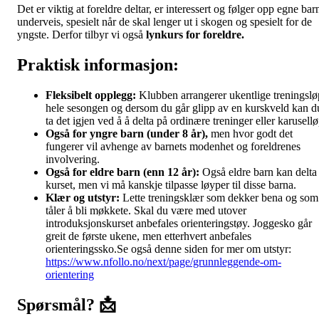
Det er viktig at foreldre deltar, er interessert og følger opp egne bar
underveis, spesielt når de skal lenger ut i skogen og spesielt for de
yngste. Derfor tilbyr vi også
lynkurs for foreldre.
Praktisk informasjon:
Fleksibelt opplegg:
Klubben arrangerer ukentlige treningslø
hele sesongen og dersom du går glipp av en kurskveld kan d
ta det igjen ved å å delta på ordinære treninger eller karusell
Også for yngre barn (under 8 år),
men hvor godt det
fungerer vil avhenge av barnets modenhet og foreldrenes
involvering.
Også for eldre barn (enn 12 år):
Også eldre barn kan delta 
kurset, men vi må kanskje tilpasse løyper til disse barna.
Klær og utstyr:
Lette treningsklær som dekker bena og som
tåler å bli møkkete. Skal du være med utover
introduksjonskurset anbefales orienteringstøy. Joggesko går
greit de første ukene, men etterhvert anbefales
orienteringssko.Se også denne siden for mer om utstyr:
https://www.nfollo.no/next/page/grunnleggende-om-
orientering
Spørsmål? 📩