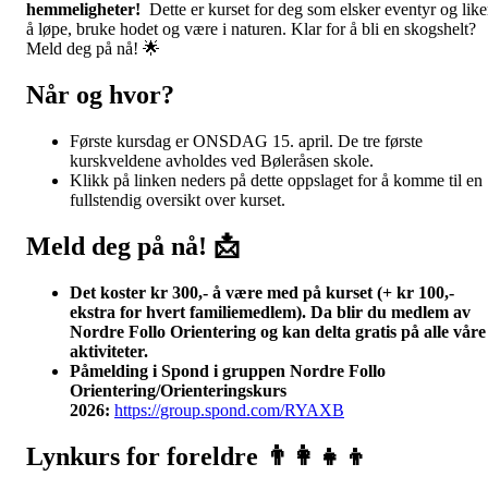
hemmeligheter!
Dette er kurset for deg som elsker eventyr og like
å løpe, bruke hodet og være i naturen
. Klar for å bli en skogshelt?
Meld deg på nå! 🌟
Når og hvor?
Første kursdag er ONSDAG 15. april. De tre første
kurskveldene avholdes ved Bøleråsen skole.
Klikk på linken neders på dette oppslaget for å komme til en
fullstendig oversikt over kurset.
Meld deg på nå! 📩
Det koster kr 300,- å være med på kurset (+ kr 100,-
ekstra for hvert familiemedlem). Da blir du medlem av
Nordre Follo Orientering og kan delta gratis på alle våre
aktiviteter.
Påmelding i Spond i gruppen Nordre Follo
Orientering/Orienteringskurs
2026:
https://group.spond.com/RYAXB
Lynkurs for foreldre 👨‍👩‍👧‍👦