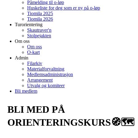
Påmelding til o-løp
Huskeliste for deg som er ny på o-løp
Tiomila 2025
Tiomila 2026
Turorientering
Skautraver'n
Stolpejakten
Om oss
Om oss
O-kart
Admin
Filarkiv
Materialforvaltning
Medlemsadministrasjon
Arrangement
Utvalg og komiteer
Bli medlem
BLI MED PÅ
ORIENTERINGSKURS🧭🗺️