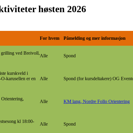
tiviteter høsten 2026
For hvem
Påmelding og mer informasjon
grilling ved Breivoll,
Alle
Spond
iste kurskveld i
l-O-karusellen er en
Alle
Spond (for kursdeltakere) OG Event
Orientering,
Alle
KM lang, Nordre Follo Orientering
stsesong kl 18:00-
Alle
Spond