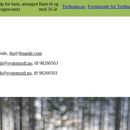
p for barn, arrangert
Barn til og
Trollnatta.no
Eventorside for Trollna
 Sognsvann)
med 16 år
ande,
jbs@jbsande.com
hh@systemsoft.no
, tlf 98260503
h@systemsoft.no
, tlf 98260503