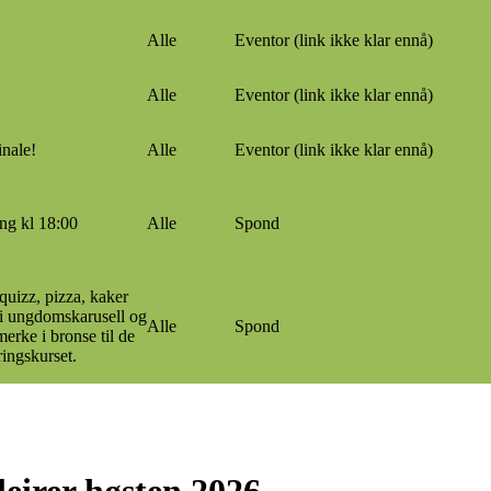
Alle
Eventor (link ikke klar ennå)
Alle
Eventor (link ikke klar ennå)
inale!
Alle
Eventor (link ikke klar ennå)
ing kl 18:00
Alle
Spond
uizz, pizza, kaker
 i ungdomskarusell og
Alle
Spond
erke i bronse til de
eringskurset.