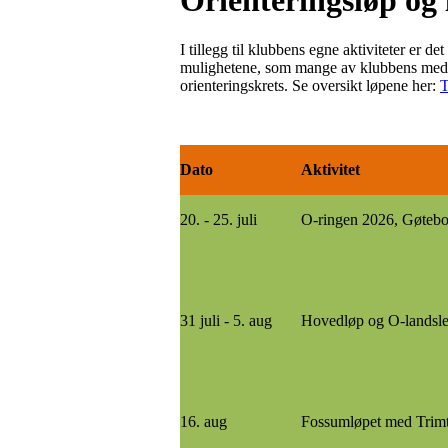
Orienteringsløp og 
I tillegg til klubbens egne aktiviteter er 
mulighetene, som mange av klubbens medle
orienteringskrets. Se oversikt løpene her:
T
Dato
Aktivitet
20. - 25. juli
O-ringen 2026, Gøteb
31 juli - 5. aug
Hovedløp og O-landsle
16. aug
Fossumløpet med Trim