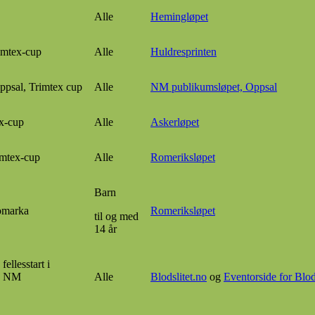
Alle
Hemingløpet
imtex-cup
Alle
Huldresprinten
ppsal, Trimtex cup
Alle
NM publikumsløpet, Oppsal
x-cup
Alle
Askerløpet
imtex-cup
Alle
Romeriksløpet
Barn
lomarka
Romeriksløpet
til og med
14 år
fellesstart i
og NM
Alle
Blodslitet.no
og
Eventorside for Blod