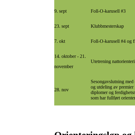
9. sept
Foll-O-karusell #3
23. sept
Klubbmesterskap
7. okt
Foll-O-karusell #4 og f
14. oktober - 21.
Utetrening nattorienter
november
Sesongavslutning med q
og utdeling av premier
28. nov
diplomer og ferdighetsm
som har fullført orient