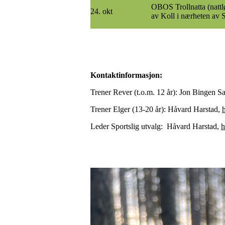
OBOS Trollnatta (nattlø
24. okt
av Koll i nærheten av
Kontaktinformasjon:
Trener Rever (t.o.m. 12 år): Jon Bingen S
Trener Elger (13-20 år): Håvard Harstad,
Leder Sportslig utvalg: Håvard Harstad,
h