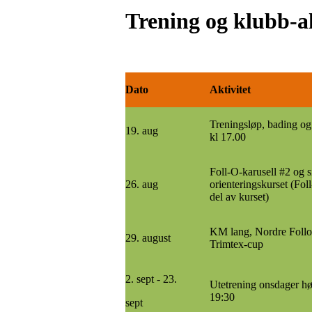
Trening og klubb-ak
Dato
Aktivitet
Treningsløp, bading og 
19. aug
kl 17.00
Foll-O-karusell #2 og s
26. aug
orienteringskurset (Fol
del av kurset)
KM lang, Nordre Follo 
29. august
Trimtex-cup
2. sept - 23.
Utetrening onsdager hø
19:30
sept