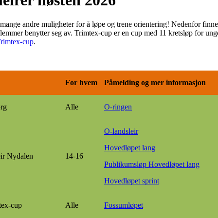
leirer høsten 2026
det mange andre muligheter for å løpe og trene orientering! Nedenfor finn
mmer benytter seg av. Trimtex-cup er en cup med 11 kretsløp for ung
rimtex-cup
.
For hvem
Påmelding og mer informasjon
org
Alle
O-ringen
O-landsleir
Hovedløpet lang
ir Nydalen
14-16
Publikumsløp Hovedløpet lang
Hovedløpet sprint
tex-cup
Alle
Fossumløpet