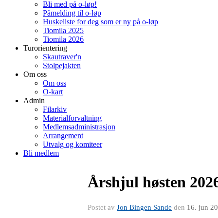
Bli med på o-løp!
Påmelding til o-løp
Huskeliste for deg som er ny på o-løp
Tiomila 2025
Tiomila 2026
Turorientering
Skautraver'n
Stolpejakten
Om oss
Om oss
O-kart
Admin
Filarkiv
Materialforvaltning
Medlemsadministrasjon
Arrangement
Utvalg og komiteer
Bli medlem
Årshjul høsten 202
Postet av
Jon Bingen Sande
den
16. jun 2