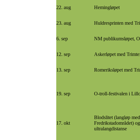
22. aug
Hemingløpet
23. aug
Huldresprinten med Tr
6. sep
NM publikumsløpet, O
12. sep
Askerløpet med Trimte
13. sep
Romeriksløpet med Tr
19. sep
O-troll-festivalen i Lil
Blodslitet (langløp med 
17. okt
Fredrikstadområdet) 
ultralangdistanse