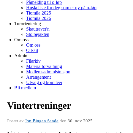
Påmelding til o-løp
Huskeliste for deg som er ny på o-løp
Tiomila 2025
Tiomila 2026
Turorientering
Skautraver'n
Stolpejakten
Om oss
Om oss
O-kart
Admin
Filarkiv
Materialforvaltning
Medlemsadministrasjon
Arrangement
Utvalg og komiteer
Bli medlem
Vintertreninger
Postet av
Jon Bingen Sande
den
30. nov 2025