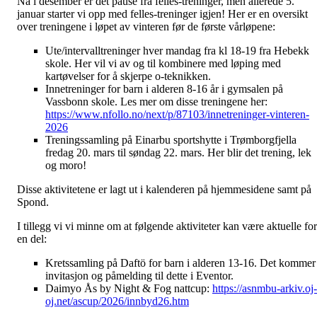
Nå i desember er det pause fra felles-treninger, men allerede 5.
januar starter vi opp med felles-treninger igjen! Her er en oversikt
over treningene i løpet av vinteren før de første vårløpene:
Ute/intervalltreninger hver mandag fra kl 18-19 fra Hebekk
skole. Her vil vi av og til kombinere med løping med
kartøvelser for å skjerpe o-teknikken.
Innetreninger for barn i alderen 8-16 år i gymsalen på
Vassbonn skole. Les mer om disse treningene her:
https://www.nfollo.no/next/p/87103/innetreninger-vinteren-
2026
Treningssamling på Einarbu sportshytte i Trømborgfjella
fredag 20. mars til søndag 22. mars. Her blir det trening, lek
og moro!
Disse aktivitetene er lagt ut i kalenderen på hjemmesidene samt på
Spond.
I tillegg vi vi minne om at følgende aktiviteter kan være aktuelle for
en del:
Kretssamling på Daftö for barn i alderen 13-16. Det kommer
invitasjon og påmelding til dette i Eventor.
Daimyo Ås by Night & Fog nattcup:
https://asnmbu-arkiv.oj-
oj.net/ascup/2026/innbyd26.htm