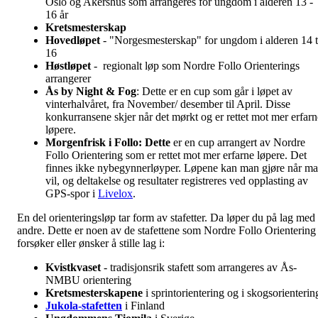
Oslo og Akershus som arrangeres for ungdom i alderen 13 -
16 år
Kretsmesterskap
Hovedløpet
- "Norgesmesterskap" for ungdom i alderen 14 t
16
Høstløpet
- regionalt løp som Nordre Follo Orienterings
arrangerer
Ås by Night & Fog
: Dette er en cup som går i løpet av
vinterhalvåret, fra November/ desember til April. Disse
konkurransene skjer når det mørkt og er rettet mot mer erfarn
løpere.
Morgenfrisk i Follo: Dette
er en cup arrangert av Nordre
Follo Orientering som er rettet mot mer erfarne løpere. Det
finnes ikke nybegynnerløyper. Løpene kan man gjøre når m
vil, og deltakelse og resultater registreres ved opplasting av
GPS-spor i
Livelox
.
En del orienteringsløp tar form av stafetter. Da løper du på lag med
andre. Dette er noen av de stafettene som Nordre Follo Orientering
forsøker eller ønsker å stille lag i:
Kvistkvaset
- tradisjonsrik stafett som arrangeres av Ås-
NMBU orientering
Kretsmesterskapene
i sprintorientering og i skogsorienterin
Jukola-stafetten
i Finland