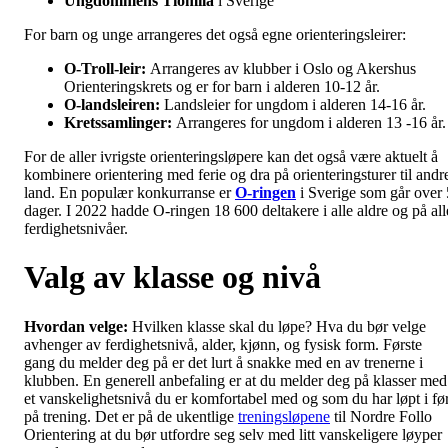
Ungdommens Tiomila
i Sverige
For barn og unge arrangeres det også egne orienteringsleirer:
O-Troll-leir:
Arrangeres av klubber i Oslo og Akershus
Orienteringskrets og er for barn i alderen 10-12 år.
O-landsleiren:
Landsleier for ungdom i alderen 14-16 år.
Kretssamlinger:
Arrangeres for ungdom i alderen 13 -16 år
For de aller ivrigste orienteringsløpere kan det også være aktuelt å
kombinere orientering med ferie og dra på orienteringsturer til andr
land. En populær konkurranse er
O-ringen
i Sverige som går over 
dager. I 2022 hadde O-ringen 18 600 deltakere i alle aldre og på all
ferdighetsnivåer.
Valg av klasse og nivå
Hvordan velge:
Hvilken klasse skal du løpe? Hva du bør velge
avhenger av ferdighetsnivå, alder, kjønn, og fysisk form. Første
gang du melder deg på er det lurt å snakke med en av trenerne i
klubben. En generell anbefaling er at du melder deg på klasser med
et vanskelighetsnivå du er komfortabel med og som du har løpt i før
på trening. Det er på de ukentlige
treningsløpene
til Nordre Follo
Orientering at du bør utfordre seg selv med litt vanskeligere løyper