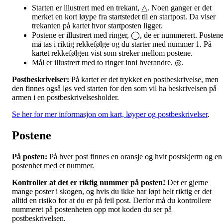
Starten er illustrert med en trekant, △. Noen ganger er det
merket en kort løype fra startstedet til en startpost. Da viser
trekanten på kartet hvor startposten ligger.
Postene er illustrert med ringer, ◯, de er nummerert. Posten
må tas i riktig rekkefølge og du starter med nummer 1. På
kartet rekkefølgen vist som streker mellom postene.
Mål er illustrert med to ringer inni hverandre, ◎.
Postbeskrivelser:
På kartet er det trykket en postbeskrivelse, men
den finnes også løs ved starten for den som vil ha beskrivelsen på
armen i en postbeskrivelsesholder.
Se her for mer informasjon om kart, løyper og postbeskrivelser
.
Postene
På posten:
På hver post finnes en oransje og hvit postskjerm og en
postenhet med et nummer.
Kontroller at det er riktig nummer på posten!
Det er gjerne
mange poster i skogen, og hvis du ikke har løpt helt riktig er det
alltid en risiko for at du er på feil post. Derfor må du kontrollere
nummeret på postenheten opp mot koden du ser på
postbeskrivelsen.