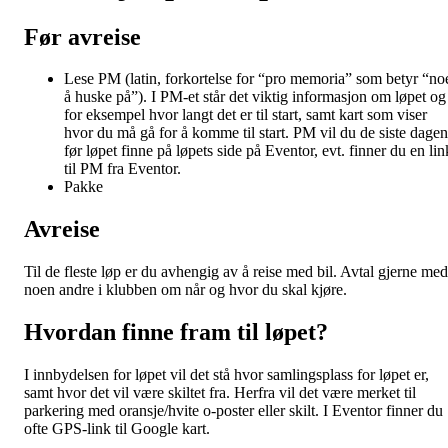
Før avreise
Lese PM (latin, forkortelse for “pro memoria” som betyr “no
å huske på”). I PM-et står det viktig informasjon om løpet og
for eksempel hvor langt det er til start, samt kart som viser
hvor du må gå for å komme til start. PM vil du de siste dage
før løpet finne på løpets side på Eventor, evt. finner du en lin
til PM fra Eventor.
Pakke
Avreise
Til de fleste løp er du avhengig av å reise med bil. Avtal gjerne med
noen andre i klubben om når og hvor du skal kjøre.
Hvordan finne fram til løpet?
I innbydelsen for løpet vil det stå hvor samlingsplass for løpet er,
samt hvor det vil være skiltet fra. Herfra vil det være merket til
parkering med oransje/hvite o-poster eller skilt. I Eventor finner du
ofte GPS-link til Google kart.