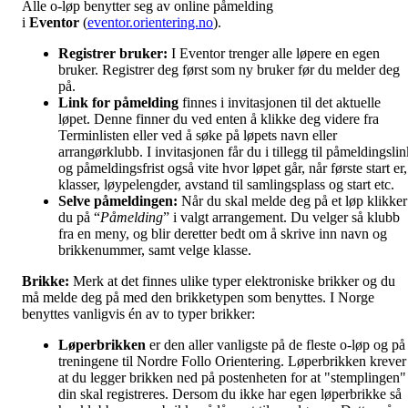
Alle o-løp benytter seg av online påmelding
i
Eventor
(
eventor.orientering.no
).
Registrer bruker:
I Eventor trenger alle løpere en egen
bruker. Registrer deg først som ny bruker før du melder deg
på.
Link for påmelding
finnes i invitasjonen til det aktuelle
løpet. Denne finner du ved enten å klikke deg videre fra
Terminlisten eller ved å søke på løpets navn eller
arrangørklubb. I invitasjonen får du i tillegg til påmeldingslin
og påmeldingsfrist også vite hvor løpet går, når første start er,
klasser, løypelengder, avstand til samlingsplass og start etc.
Selve påmeldingen:
Når du skal melde deg på et løp klikker
du på “
Påmelding
” i valgt arrangement. Du velger så klubb
fra en meny, og blir deretter bedt om å skrive inn navn og
brikkenummer, samt velge klasse.
Brikke:
Merk at det finnes ulike typer elektroniske brikker og du
må melde deg på med den brikketypen som benyttes. I
Norge
benyttes vanligvis én av to typer brikker:
Løperbrikken
er den aller vanligste på de fleste o-løp og på
treningene til Nordre Follo Orientering. Løperbrikken krever
at du legger brikken ned på postenheten for at "stemplingen"
din skal registreres. Dersom du ikke har egen løperbrikke så