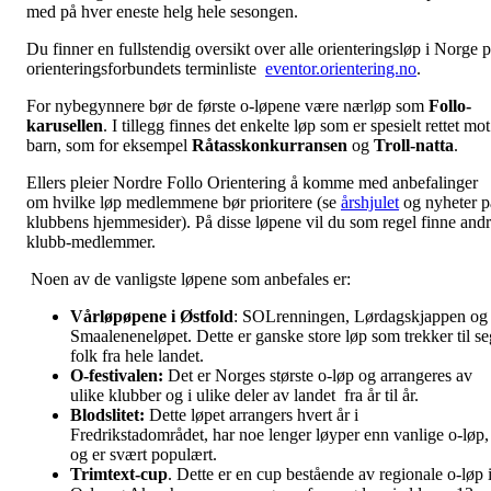
med på hver eneste helg hele sesongen.
Du finner en fullstendig oversikt over alle orienteringsløp i Norge 
orienteringsforbundets terminliste
eventor.orientering.no
.
For nybegynnere bør de første o-løpene være nærløp som
Follo-
karusellen
. I tillegg finnes det enkelte løp som er spesielt rettet mot
barn, som for eksempel
Råtasskonkurransen
og
Troll-natta
.
Ellers pleier Nordre Follo Orientering å komme med anbefalinger
om hvilke løp medlemmene bør prioritere (se
årshjulet
og nyheter p
klubbens hjemmesider). På disse løpene vil du som regel finne and
klubb-medlemmer.
Noen av de vanligste løpene som anbefales er:
Vårløpøpene i Østfold
: SOLrenningen, Lørdagskjappen og
Smaaleneneløpet. Dette er ganske store løp som trekker til se
folk fra hele landet.
O-festivalen:
Det er Norges største o-løp og arrangeres av
ulike klubber og i ulike deler av landet fra år til år.
Blodslitet:
Dette løpet arrangers hvert år i
Fredrikstadområdet, har noe lenger løyper enn vanlige o-løp,
og er svært populært.
Trimtext-cup
. Dette er en cup bestående av regionale o-løp 