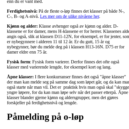
enn du er vant med.
Ferdighetsnivå:
På de fleste o-løp finnes det klasser på både N-,
C-, B- og A-nivå.
Les mer om de ulike nivåene her
.
Kjønn og alder:
Klasse avhenger også av kjønn og alder. D-
klassene er for damer, mens H-klassene er for herrer. Klassenes ald
angis også, slik at klassen D11-12N, for eksempel, er for jenter, so
er nybegynnere i alderen 11 til 12 år. Er du gutt, 15 år og
nybegynner, bør du melde deg på i klassen H13-16N. D75 er for
damer eldre enn 75 år.
Fysisk form
: Fysisk form varierer. Derfor finnes det ofte også
klasser med varierende lengde, for eksempel kort og lang.
Åpne klasser:
I flere konkurranser finnes det også "åpne klasser"
der man kan melde seg på samme dag som løpet går, og da kan ma
også starte når man vil. Det er praktisk hvis man også skal "skygg
yngre løpere, for da kan man løpe selv når det passer etterpå. Åpne
klasser blander gjerne kjønn og aldersgrupper, men det gjøres
forskjeller på ferdighetsnivå og lengde.
Påmelding på o-løp