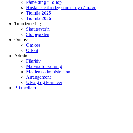
Påmelding til o-løp
Huskeliste for deg som er ny på o-løp
Tiomila 2025
Tiomila 2026
Turorientering
Skautraver'n
Stolpejakten
Om oss
Om oss
O-kart
Admin
Filarkiv
Materialforvaltning
Medlemsadministrasjon
Arrangement
Utvalg og komiteer
Bli medlem