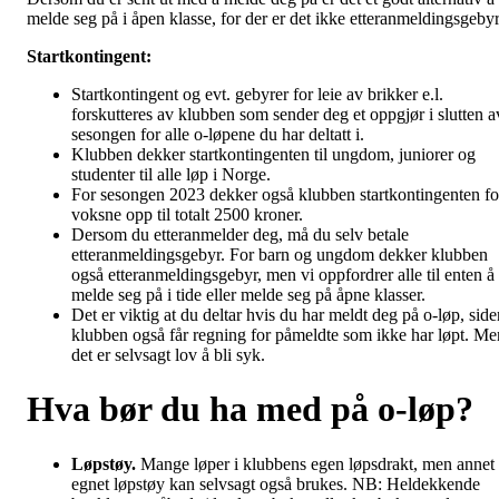
melde seg på i åpen klasse, for der er det ikke etteranmeldingsgebyr
Startkontingent:
Startkontingent og evt. gebyrer for leie av brikker e.l.
forskutteres av klubben som sender deg et oppgjør i slutten a
sesongen for alle o-løpene du har deltatt i.
Klubben dekker startkontingenten til ungdom, juniorer og
studenter til alle løp i Norge.
For sesongen 2023 dekker også klubben startkontingenten fo
voksne opp til totalt 2500 kroner.
Dersom du etteranmelder deg, må du selv betale
etteranmeldingsgebyr. For barn og ungdom dekker klubben
også etteranmeldingsgebyr, men vi oppfordrer alle til enten å
melde seg på i tide eller melde seg på åpne klasser.
Det er viktig at du deltar hvis du har meldt deg på o-løp, side
klubben også får regning for påmeldte som ikke har løpt. Me
det er selvsagt lov å bli syk.
Hva bør du ha med på o-løp?
Løpstøy.
Mange løper i klubbens egen løpsdrakt, men annet
egnet løpstøy kan selvsagt også brukes. NB: Heldekkende