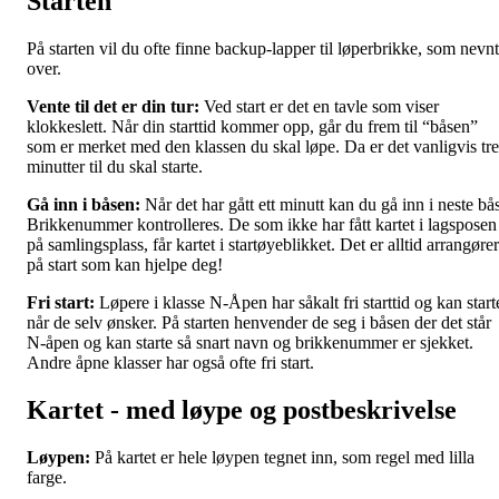
Starten
På starten vil du ofte finne backup-lapper til løperbrikke, som nevnt
over.
Vente til det er din tur:
Ved start er det en tavle som viser
klokkeslett. Når din starttid kommer opp, går du frem til “båsen”
som er merket med den klassen du skal løpe. Da er det vanligvis tre
minutter til du skal starte.
Gå inn i båsen:
Når det har gått ett minutt kan du gå inn i neste bås
Brikkenummer kontrolleres. De som ikke har fått kartet i lagsposen
på samlingsplass, får kartet i startøyeblikket. Det er alltid arrangører
på start som kan hjelpe deg!
Fri start:
Løpere i klasse N-Åpen har såkalt fri starttid og kan start
når de selv ønsker. På starten henvender de seg i båsen der det står
N-åpen og kan starte så snart navn og brikkenummer er sjekket.
Andre åpne klasser har også ofte fri start.
Kartet - med løype og postbeskrivelse
Løypen:
På kartet er hele løypen tegnet inn, som regel med lilla
farge.