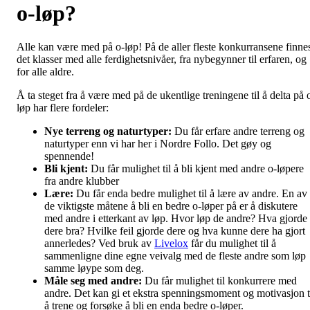
o-løp?
Alle kan være med på o-løp! På de aller fleste konkurransene finne
det klasser med alle ferdighetsnivåer, fra nybegynner til erfaren, og
for alle aldre.
Å ta steget fra å være med på de ukentlige treningene til å delta på 
løp har flere fordeler:
Nye terreng og naturtyper:
Du får erfare andre terreng og
naturtyper enn vi har her i Nordre Follo. Det gøy og
spennende!
Bli kjent:
Du får mulighet til å bli kjent med andre o-løpere
fra andre klubber
Lære:
Du får enda bedre mulighet til å lære av andre. En av
de viktigste måtene å bli en bedre o-løper på er å diskutere
med andre i etterkant av løp. Hvor løp de andre? Hva gjorde
dere bra? Hvilke feil gjorde dere og hva kunne dere ha gjort
annerledes? Ved bruk av
Livelox
får du mulighet til å
sammenligne dine egne veivalg med de fleste andre som løp
samme løype som deg.
Måle seg med andre:
Du får mulighet til konkurrere med
andre. Det kan gi et ekstra spenningsmoment og motivasjon t
å trene og forsøke å bli en enda bedre o-løper.