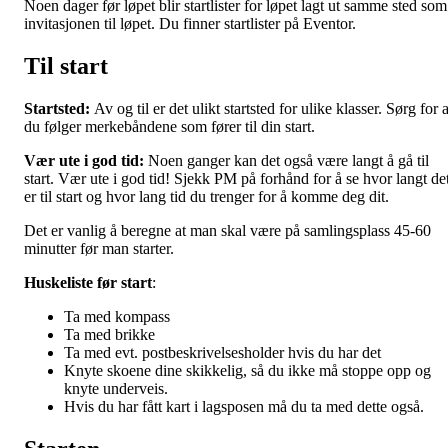
Noen dager før løpet blir startlister for løpet lagt ut samme sted som
invitasjonen til løpet. Du finner startlister på Eventor.
Til start
Startsted:
Av og til er det ulikt startsted for ulike klasser. Sørg for a
du følger merkebåndene som fører til din start.
Vær ute i god tid:
Noen ganger kan det også være langt å gå til
start. Vær ute i god tid! Sjekk PM på forhånd for å se hvor langt de
er til start og hvor lang tid du trenger for å komme deg dit.
Det er vanlig å beregne at man skal være på samlingsplass 45-60
minutter før man starter.
Huskeliste før start
:
Ta med kompass
Ta med brikke
Ta med evt. postbeskrivelsesholder hvis du har det
Knyte skoene dine skikkelig, så du ikke må stoppe opp og
knyte underveis.
Hvis du har fått kart i lagsposen må du ta med dette også.