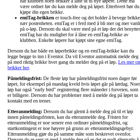
har klubben noen brikker å låne ut til nye løpere. Dette må
være ordnet før du kan melde deg på løpet. Etterhvert bør du
kjøpe din egen brikke.
emiTag-brikken
er touch-free og det holder å bevege brikk
nær postenheten. emiTag er i ferd med å bli mer og mer vanl
på o-løp. Dersom du skal være med på et løp der det benytte
emiTag har du mulighet for å låne en emiTag-brikke av
klubben. Enkelte løpere har kjøpt sine egne emiTag.
Dersom du har både en løperbrikke og en emiTag-brikke kan du
legge begge to inn i Eventor. Da vil Eventor automatisk melde deg
på med riktig brikke hver gang du melder deg på et løp.
Les mer o
brikker her
.
Påmeldingsfrist:
De fleste løp har påmeldingsfrist noen dager før
løpet, for eksempel på mandag kveld hvis løpet går på lørdag. Noe
løp har også "early bird" registrering flere måneder i forveien, som
er billigere. Dersom du har problemer med å melde deg på løpet ta
kontakt med en trener.
Etteranmelding:
Dersom du har glemt å melde deg på til et løp
innen påmeldingsfristen, kan du etteranmelde deg. Fristen for
etteranmelding er noe senere enn ordinær påmeldingsfrist, og
startkontingent er noe høyere på grunn av etteranmeldingsgebyr.
Etteranmelding gjør du på samme måte som beskrevet ovenfor.
Dersom du er sent ut med å melde deg på er det et godt alternativ å