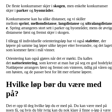
De fleste konkurranser skjer i
skogen
, men enkelte konkurranser
skjer i
parker
og
byområder
.
Konkurransene kan ha ulike distanser, og vi skiller
mellom
sprint
,
mellomdistanse
,
langdistanse
og
ultralangdistan
e
. Spring arrangeres stort sett i parker og byområder, mens de øvrig
distansene først og fremst skjer i skogen.
I tillegg til individuelle orienteringsløp har vi også
stafetter
, der
løpere på samme lag løper ulike løyper etter hverandre, og det laget
som kommer først i mål vinner.
Orientering kan også gjøres når det er mørkt. Da kalles
det
nattorientering
, som krever at man har på seg en god hodelykt
Nattløpene arrangers først og fremst om vinteren, tidlig på våren og
om høsten, og de passer best for litt mer erfarne løpere.
Hvilke løp bør du være med
på?
Det er opp til deg hvilke løp du er med på. Du kan være med på
noen få, og hvis du blir ivrig kan du nok klare å finne o-løp å være