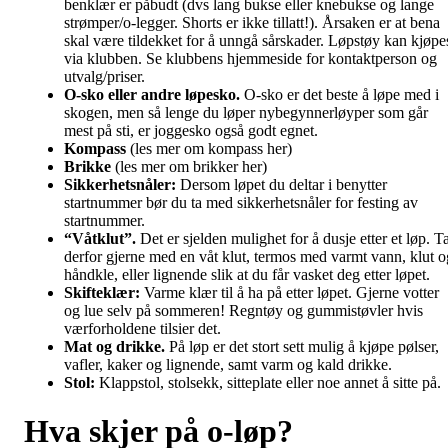
benklær er påbudt (dvs lang bukse eller knebukse og lange
strømper/o-legger. Shorts er ikke tillatt!). Årsaken er at bena
skal være tildekket for å unngå sårskader. Løpstøy kan kjøpe
via klubben. Se klubbens hjemmeside for kontaktperson og
utvalg/priser.
O-sko eller andre løpesko.
O-sko er det beste å løpe med i
skogen, men så lenge du løper nybegynnerløyper som går
mest på sti, er joggesko også godt egnet.
Kompass
(les mer om kompass her)
Brikke
(les mer om brikker her)
Sikkerhetsnåler:
Dersom løpet du deltar i benytter
startnummer bør du ta med sikkerhetsnåler for festing av
startnummer.
“Våtklut”.
Det er sjelden mulighet for å dusje etter et løp. T
derfor gjerne med en våt klut, termos med varmt vann, klut o
håndkle, eller lignende slik at du får vasket deg etter løpet.
Skifteklær:
Varme klær til å ha på etter løpet. Gjerne votter
og lue selv på sommeren! Regntøy og gummistøvler hvis
værforholdene tilsier det.
Mat og drikke.
På løp er det stort sett mulig å kjøpe pølser,
vafler, kaker og lignende, samt varm og kald drikke.
Stol:
Klappstol, stolsekk, sitteplate eller noe annet å sitte på.
Hva skjer på o-løp?