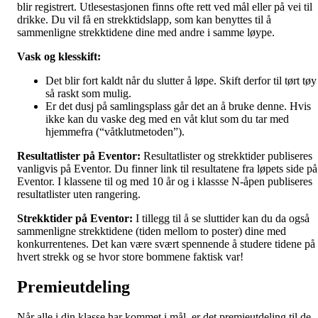
blir registrert. Utlesestasjonen finns ofte rett ved mål eller på vei til
drikke. Du vil få en strekktidslapp, som kan benyttes til å
sammenligne strekktidene dine med andre i samme løype.
Vask og klesskift:
Det blir fort kaldt når du slutter å løpe. Skift derfor til tørt tøy
så raskt som mulig.
Er det dusj på samlingsplass går det an å bruke denne. Hvis
ikke kan du vaske deg med en våt klut som du tar med
hjemmefra (“våtklutmetoden”).
Resultatlister på Eventor:
Resultatlister og strekktider publiseres
vanligvis på Eventor. Du finner link til resultatene fra løpets side på
Eventor. I klassene til og med 10 år og i klassse N-åpen publiseres
resultatlister uten rangering.
Strekktider på Eventor:
I tillegg til å se sluttider kan du da også
sammenligne strekktidene (tiden mellom to poster) dine med
konkurrentenes. Det kan være svært spennende å studere tidene på
hvert strekk og se hvor store bommene faktisk var!
Premieutdeling
Når alle i din klasse har kommet i mål, er det premieutdeling til de