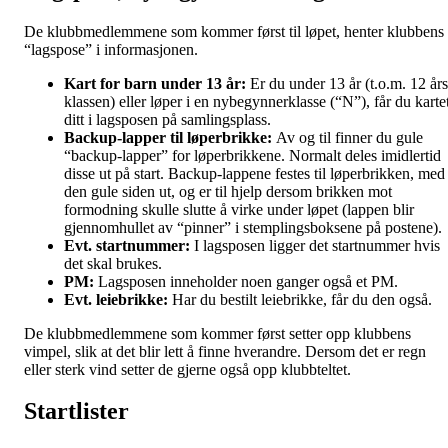
De klubbmedlemmene som kommer først til løpet, henter klubbens
“lagspose” i informasjonen.
Kart for barn under 13 år:
Er du under 13 år (t.o.m. 12 års
klassen) eller løper i en nybegynnerklasse (“N”), får du karte
ditt i lagsposen på samlingsplass.
Backup-lapper til løperbrikke:
Av og til finner du gule
“backup-lapper” for løperbrikkene. Normalt deles imidlertid
disse ut på start. Backup-lappene festes til løperbrikken, med
den gule siden ut, og er til hjelp dersom brikken mot
formodning skulle slutte å virke under løpet (lappen blir
gjennomhullet av “pinner” i stemplingsboksene på postene).
Evt. startnummer:
I lagsposen ligger det startnummer hvis
det skal brukes.
PM:
Lagsposen inneholder noen ganger også et
PM.
Evt. leiebrikke:
Har du bestilt leiebrikke, får du den også.
De klubbmedlemmene som kommer først setter opp klubbens
vimpel, slik at det blir lett å finne hverandre. Dersom det er regn
eller sterk vind setter de gjerne også opp klubbteltet.
Startlister