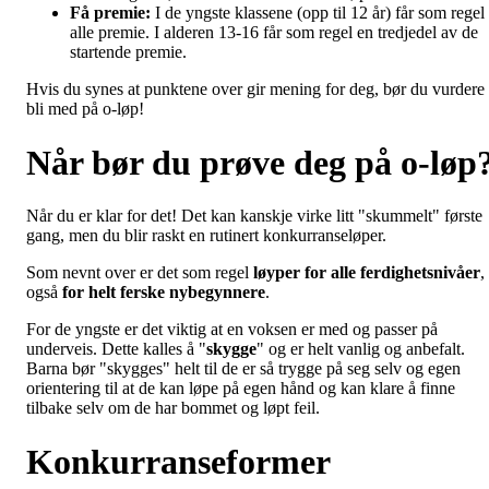
Få premie:
I de yngste klassene (opp til 12 år) får som regel
alle premie. I alderen 13-16 får som regel en tredjedel av de
startende premie.
Hvis du synes at punktene over gir mening for deg, bør du vurdere
bli med på o-løp!
Når bør du prøve deg på o-løp
Når du er klar for det! Det kan kanskje virke litt "skummelt" første
gang, men du blir raskt en rutinert konkurranseløper.
Som nevnt over er det som regel
løyper for alle ferdighetsnivåer
,
også
for helt ferske nybegynnere
.
For de yngste er det viktig at en voksen er med og passer på
underveis. Dette kalles å "
skygge
" og er helt vanlig og anbefalt.
Barna bør "skygges" helt til de er så trygge på seg selv og egen
orientering til at de kan løpe på egen hånd og kan klare å finne
tilbake selv om de har bommet og løpt feil.
Konkurranseformer