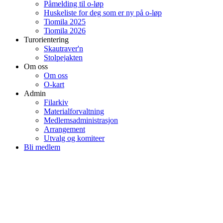
Påmelding til o-løp
Huskeliste for deg som er ny på o-løp
Tiomila 2025
Tiomila 2026
Turorientering
Skautraver'n
Stolpejakten
Om oss
Om oss
O-kart
Admin
Filarkiv
Materialforvaltning
Medlemsadministrasjon
Arrangement
Utvalg og komiteer
Bli medlem