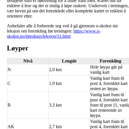
detaljene som er nødvendig for å finne fram med. Kartet blir da
enklere å lese og det er mulig å løpe raskere. Underveis i treningen,
vær bevist på om det forenklede eller komplette kartet er enklest å
orientere etter.
Anbefaler alle å forberede seg ved å gå gjennom o-skolen sin
leksjon om forenkling før treningen:
https://www.o-
skolen.no/introkurs/leksjon/11.html
Løyper
Nivå
Lengde
Forenkling
Hele løypa går på
N
2,0 km
vanlig kart
Vanlig kart fram til
C
1,9 km
post 4, forenklet kart
resten av løypa.
Vanlig kart fram til
post 4, forenklet kart
B
3,3 km
fram til post 11, vanl
kart resterende av
løypa.
Vanlig kart fram til
AK
2,7 km
post 4, forenklet kart