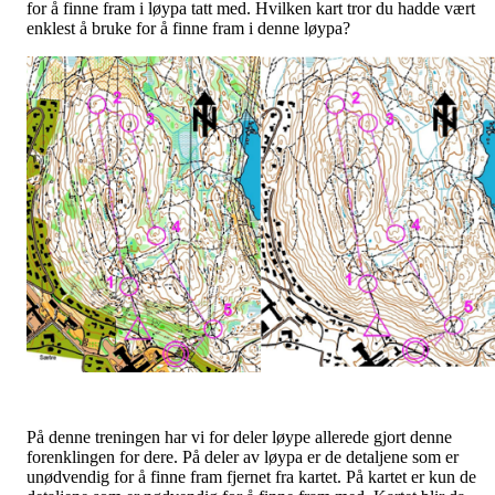
for å finne fram i løypa tatt med. Hvilken kart tror du hadde vært
enklest å bruke for å finne fram i denne løypa?
På denne treningen har vi for deler løype allerede gjort denne
forenklingen for dere. På deler av løypa er de detaljene som er
unødvendig for å finne fram fjernet fra kartet. På kartet er kun de