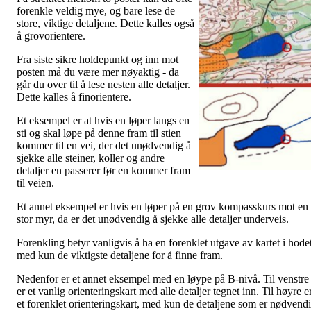
forenkle veldig mye, og bare lese de
store, viktige detaljene. Dette kalles også
å grovorientere.
Fra siste sikre holdepunkt og inn mot
posten må du være mer nøyaktig - da
går du over til å lese nesten alle detaljer.
Dette kalles å finorientere.
Et eksempel er at hvis en løper langs en
sti og skal løpe på denne fram til stien
kommer til en vei, der det unødvendig å
sjekke alle steiner, koller og andre
detaljer en passerer før en kommer fram
til veien.
Et annet eksempel er hvis en løper på en grov kompasskurs mot en
stor myr, da er det unødvendig å sjekke alle detaljer underveis.
Forenkling betyr vanligvis å ha en forenklet utgave av kartet i hode
med kun de viktigste detaljene for å finne fram.
Nedenfor er et annet eksempel med en løype på B-nivå. Til venstre
er et vanlig orienteringskart med alle detaljer tegnet inn. Til høyre e
et forenklet orienteringskart, med kun de detaljene som er nødvend