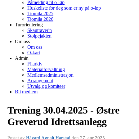
Påmelding til o-løp
Huskeliste for deg som er ny på o-løp
Tiomila 2025
Tiomila 2026
Turorientering
Skautraver'n
Stolpejakten
Om oss
Om oss
O-kart
Admin
Filarkiv
Materialforvaltning
Medlemsadministrasjon
Arrangement
Utvalg og komiteer
Bli medlem
Trening 30.04.2025 - Østre
Greverud Idrettsanlegg
Postet av
Håvard Agnalt Harstad
den
27. apr 2025