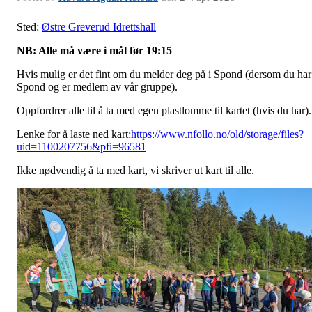
Sted:
Østre Greverud Idrettshall
NB: Alle må være i mål før 19:15
Hvis mulig er det fint om du melder deg på i Spond (dersom du har
Spond og er medlem av vår gruppe).
Oppfordrer alle til å ta med egen plastlomme til kartet (hvis du har).
Lenke for å laste ned kart:
https://www.nfollo.no/old/storage/files?
uid=1100207756&pfi=96581
Ikke nødvendig å ta med kart, vi skriver ut kart til alle.