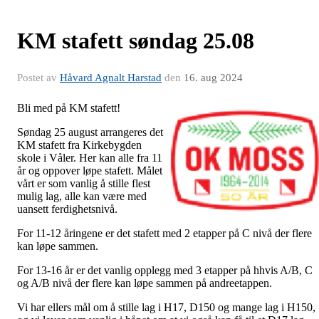
KM stafett søndag 25.08
Postet av
Håvard Agnalt Harstad
den
16. aug 2024
Bli med på KM stafett!
Søndag 25 august arrangeres det
KM stafett fra Kirkebygden
skole i Våler. Her kan alle fra 11
år og oppover løpe stafett. Målet
vårt er som vanlig å stille flest
mulig lag, alle kan være med
uansett ferdighetsnivå.
For 11-12 åringene er det stafett med 2 etapper på C nivå der flere
kan løpe sammen.
For 13-16 år er det vanlig opplegg med 3 etapper på hhvis A/B, C
og A/B nivå der flere kan løpe sammen på andreetappen.
Vi har ellers mål om å stille lag i H17, D150 og mange lag i H150,