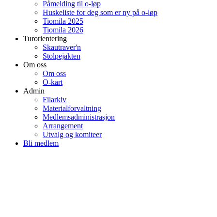
Påmelding til o-løp
Huskeliste for deg som er ny på o-løp
Tiomila 2025
Tiomila 2026
Turorientering
Skautraver'n
Stolpejakten
Om oss
Om oss
O-kart
Admin
Filarkiv
Materialforvaltning
Medlemsadministrasjon
Arrangement
Utvalg og komiteer
Bli medlem