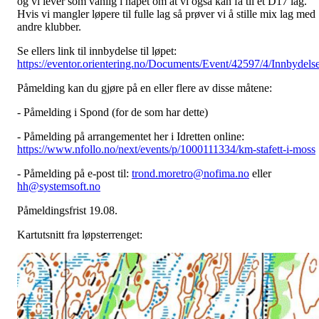
og vi lever som vanlig i håpet om at vi også kan få til et D17 lag.
Hvis vi mangler løpere til fulle lag så prøver vi å stille mix lag med
andre klubber.
Se ellers link til innbydelse til løpet:
https://eventor.orientering.no/Documents/Event/42597/4/Innbydels
Påmelding kan du gjøre på en eller flere av disse måtene:
- Påmelding i Spond (for de som har dette)
- Påmelding på arrangementet her i Idretten online:
https://www.nfollo.no/next/events/p/1000111334/km-stafett-i-moss
- Påmelding på e-post til:
trond.moretro@nofima.no
eller
hh@systemsoft.no
Påmeldingsfrist 19.08.
Kartutsnitt fra løpsterrenget: