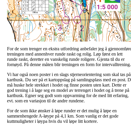
For de som trenger en ekstra utfordring anbefaler jeg å gjennomfør
treningen med annenhver runde raskt og rolig. Løp først en lett
runde raskt, deretter en vanskelig runde roligere. Gjenta til du er
fornøyd. På denne måten blir treningen en form for intervalltrening.
Vi har også noen poster i en slags stjerneorientering som skal tas på
karthusk. Du ser på et kartoppslag på samlingsplass med en post. 
må huske hele strekket i hodet og finne posten uten kart. Dette er
god trening i å lage seg en model av terrenget i hodet og å trene på
karthusk. Egner seg godt som oppvarming for de med litt erfaring,
evt. som en variasjon til de andre rundene.
For de som ikke ønsker å løpe runder er det mulig å løpe en
sammenhengede A-løype på 4,1 km. Som vanlig er det gode
kuttmuligheter i løypa hvis du vil løpe litt kortere.