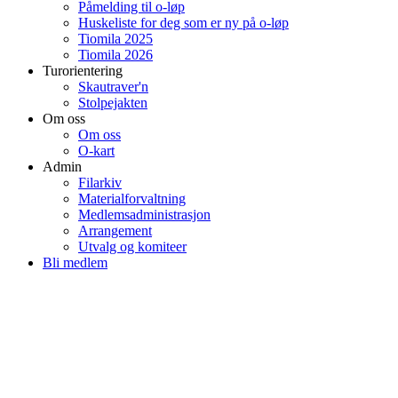
Påmelding til o-løp
Huskeliste for deg som er ny på o-løp
Tiomila 2025
Tiomila 2026
Turorientering
Skautraver'n
Stolpejakten
Om oss
Om oss
O-kart
Admin
Filarkiv
Materialforvaltning
Medlemsadministrasjon
Arrangement
Utvalg og komiteer
Bli medlem