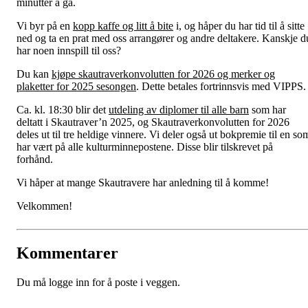
minutter å gå.
Vi byr på en
kopp kaffe og litt å bite
i, og håper du har tid til å sitte
ned og ta en prat med oss arrangører og andre deltakere. Kanskje d
har noen innspill til oss?
Du kan
kjøpe skautraverkonvolutten for 2026 og merker og
plaketter for 2025 sesongen
. Dette betales fortrinnsvis med VIPPS.
Ca. kl. 18:30 blir det
utdeling av diplomer til alle barn
som har
deltatt i Skautraver’n 2025, og Skautraverkonvolutten for 2026
deles ut til tre heldige vinnere. Vi deler også ut bokpremie til en so
har vært på alle kulturminnepostene. Disse blir tilskrevet på
forhånd.
Vi håper at mange Skautravere har anledning til å komme!
Velkommen!
Kommentarer
Du må logge inn for å poste i veggen.