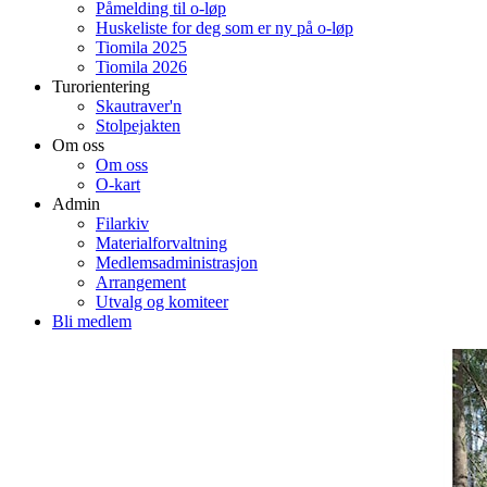
Påmelding til o-løp
Huskeliste for deg som er ny på o-løp
Tiomila 2025
Tiomila 2026
Turorientering
Skautraver'n
Stolpejakten
Om oss
Om oss
O-kart
Admin
Filarkiv
Materialforvaltning
Medlemsadministrasjon
Arrangement
Utvalg og komiteer
Bli medlem