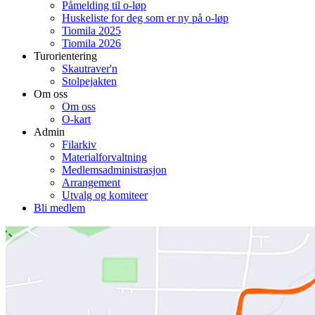
Påmelding til o-løp
Huskeliste for deg som er ny på o-løp
Tiomila 2025
Tiomila 2026
Turorientering
Skautraver'n
Stolpejakten
Om oss
Om oss
O-kart
Admin
Filarkiv
Materialforvaltning
Medlemsadministrasjon
Arrangement
Utvalg og komiteer
Bli medlem