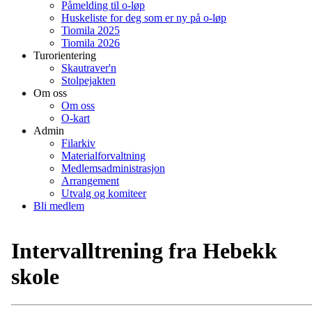
Påmelding til o-løp
Huskeliste for deg som er ny på o-løp
Tiomila 2025
Tiomila 2026
Turorientering
Skautraver'n
Stolpejakten
Om oss
Om oss
O-kart
Admin
Filarkiv
Materialforvaltning
Medlemsadministrasjon
Arrangement
Utvalg og komiteer
Bli medlem
Intervalltrening fra Hebekk
skole