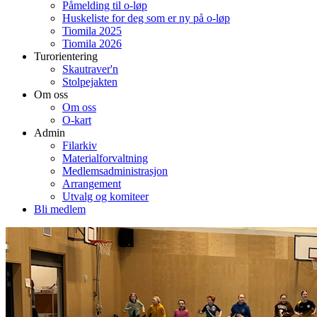
Påmelding til o-løp
Huskeliste for deg som er ny på o-løp
Tiomila 2025
Tiomila 2026
Turorientering
Skautraver'n
Stolpejakten
Om oss
Om oss
O-kart
Admin
Filarkiv
Materialforvaltning
Medlemsadministrasjon
Arrangement
Utvalg og komiteer
Bli medlem