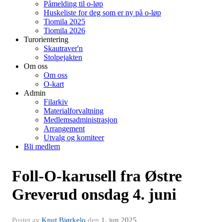
Påmelding til o-løp
Huskeliste for deg som er ny på o-løp
Tiomila 2025
Tiomila 2026
Turorientering
Skautraver'n
Stolpejakten
Om oss
Om oss
O-kart
Admin
Filarkiv
Materialforvaltning
Medlemsadministrasjon
Arrangement
Utvalg og komiteer
Bli medlem
Foll-O-karusell fra Østre
Greverud onsdag 4. juni
Postet av
Knut Bjørkelo
den
1. jun 2025