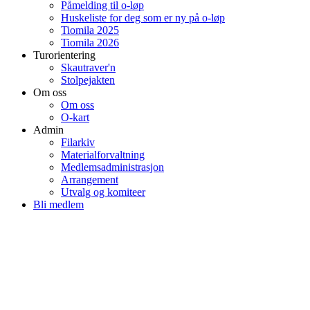
Påmelding til o-løp
Huskeliste for deg som er ny på o-løp
Tiomila 2025
Tiomila 2026
Turorientering
Skautraver'n
Stolpejakten
Om oss
Om oss
O-kart
Admin
Filarkiv
Materialforvaltning
Medlemsadministrasjon
Arrangement
Utvalg og komiteer
Bli medlem