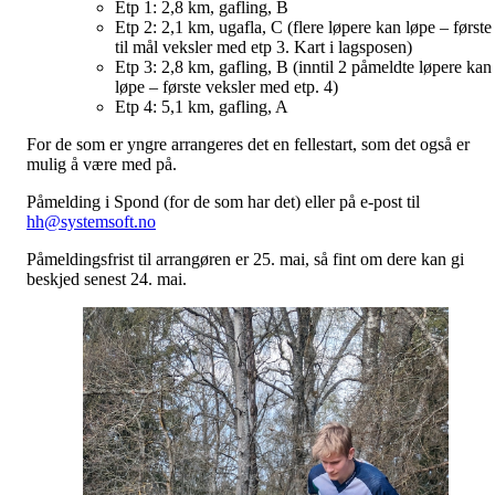
Etp 1: 2,8 km, gafling, B
Etp 2: 2,1 km, ugafla, C (flere løpere kan løpe – første
til mål veksler med etp 3. Kart i lagsposen)
Etp 3: 2,8 km, gafling, B (inntil 2 påmeldte løpere kan
løpe – første veksler med etp. 4)
Etp 4: 5,1 km, gafling, A
For de som er yngre arrangeres det en fellestart, som det også er
mulig å være med på.
Påmelding i Spond (for de som har det) eller på e-post til
hh@systemsoft.no
Påmeldingsfrist til arrangøren er 25. mai, så fint om dere kan gi
beskjed senest 24. mai.