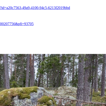
iew?id=a20c7563-49a9-4100-94c5-6213f2019bbd
=1100207756&pfi=93705