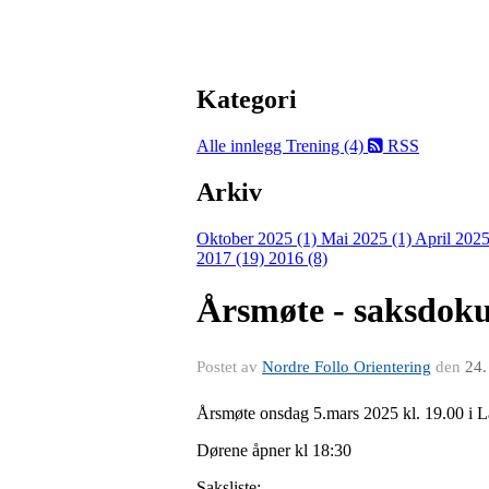
Kategori
Alle innlegg
Trening (4)
RSS
Arkiv
Oktober 2025 (1)
Mai 2025 (1)
April 2025
2017 (19)
2016 (8)
Årsmøte - saksdok
Postet av
Nordre Follo Orientering
den
24.
Årsmøte onsdag 5.mars 2025 kl. 19.00 i L
Dørene åpner kl 18:30
Saksliste: