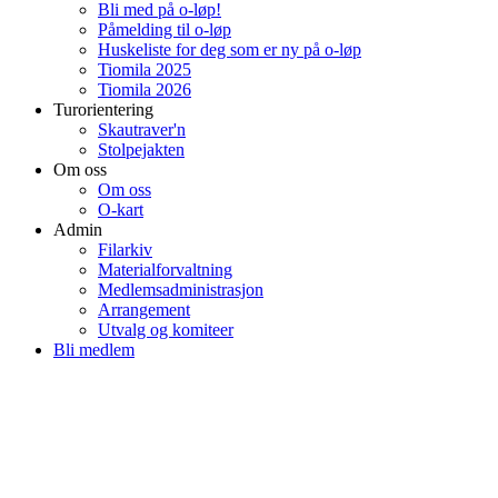
Bli med på o-løp!
Påmelding til o-løp
Huskeliste for deg som er ny på o-løp
Tiomila 2025
Tiomila 2026
Turorientering
Skautraver'n
Stolpejakten
Om oss
Om oss
O-kart
Admin
Filarkiv
Materialforvaltning
Medlemsadministrasjon
Arrangement
Utvalg og komiteer
Bli medlem