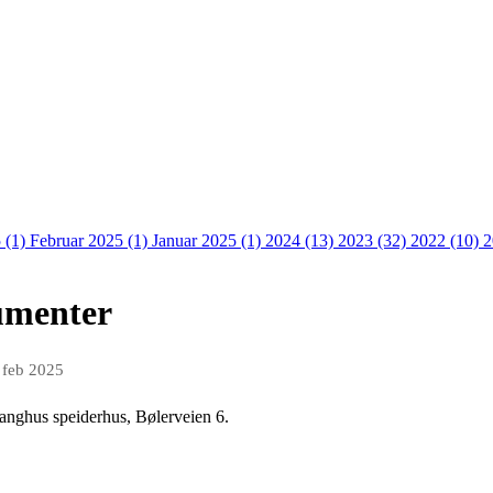
 (1)
Februar 2025 (1)
Januar 2025 (1)
2024 (13)
2023 (32)
2022 (10)
2
umenter
 feb 2025
anghus speiderhus, Bølerveien 6.